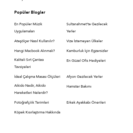
Popüler Bloglar
En Popüler Müzik
Sultanahmet’te Gezilecek
Uygulamaları
Yerler
Ateşölçer Nasıl Kullanılır?
Vize İstemeyen Ülkeler
Hangi Macbook Alınmalı?
Kamburluk İçin Egzersizler
Kaliteli Sırt Çantası
En Güzel Ofis Hediyeleri
Tavsiyeleri
İdeal Çalışma Masası Ölçüleri
Afyon Gezilecek Yerler
Aikido Nedir, Aikido
Hamster Bakımı
Hareketleri Nelerdir?
Fotoğrafçılık Terimleri
Erkek Ayakkabı Önerileri
Köpek Kısırlaştırma Hakkında