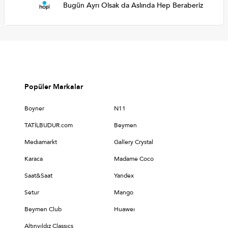
Bugün Ayrı Olsak da Aslında Hep Beraberiz
Popüler Markalar
Boyner
N11
TATİLBUDUR.com
Beymen
Medıamarkt
Gallery Crystal
Karaca
Madame Coco
Saat&Saat
Yandex
Setur
Mango
Beymen Club
Huaweı
Altınyıldız Classıcs