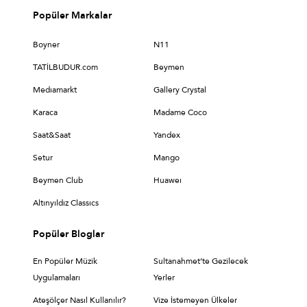
Popüler Markalar
Boyner
N11
TATİLBUDUR.com
Beymen
Medıamarkt
Gallery Crystal
Karaca
Madame Coco
Saat&Saat
Yandex
Setur
Mango
Beymen Club
Huaweı
Altınyıldız Classıcs
Popüler Bloglar
En Popüler Müzik
Sultanahmet’te Gezilecek
Uygulamaları
Yerler
Ateşölçer Nasıl Kullanılır?
Vize İstemeyen Ülkeler