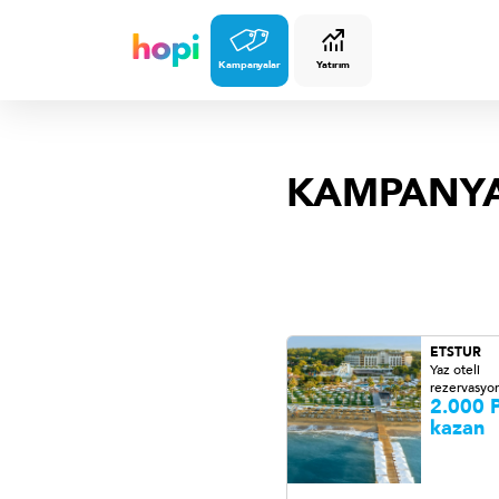
Kampanyalar
Yatırım
KAMPANY
ETSTUR
Yaz oteli
rezervasyon
2.000 P
kazan