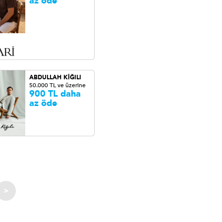
az öde
ABDULLAH KİĞILI
50.000 TL ve üzerine
900 TL daha
az öde
>