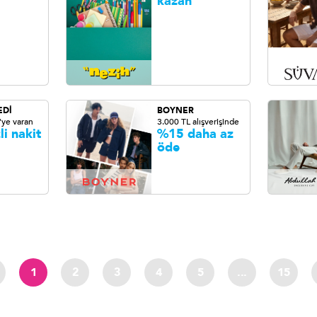
kazan
EDİ
BOYNER
'ye varan
3.000 TL alışverişinde
li nakit
%15 daha az
öde
1
2
3
4
5
...
15