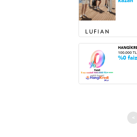
kazan
HANGİKR
100.000 TL
%0 faiz
<