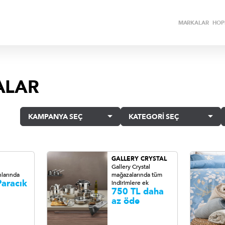
MARKALAR
HOPİ
ALAR
KAMPANYA SEÇ
KATEGORİ SEÇ
GALLERY CRYSTAL
Gallery Crystal
larında
mağazalarında tüm
aracık
indirimlere ek
750 TL daha
az öde