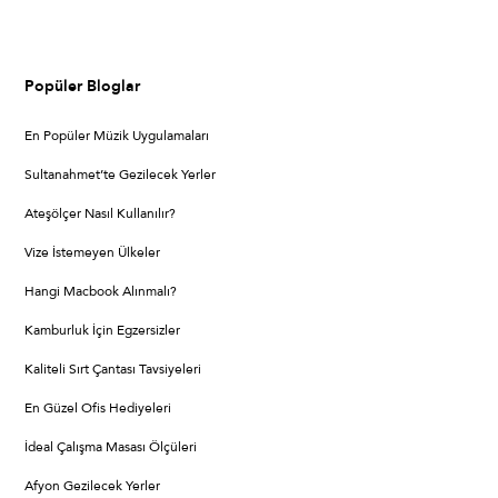
Popüler Bloglar
En Popüler Müzik Uygulamaları
Sultanahmet’te Gezilecek Yerler
Ateşölçer Nasıl Kullanılır?
Vize İstemeyen Ülkeler
Hangi Macbook Alınmalı?
Kamburluk İçin Egzersizler
Kaliteli Sırt Çantası Tavsiyeleri
En Güzel Ofis Hediyeleri
İdeal Çalışma Masası Ölçüleri
Afyon Gezilecek Yerler