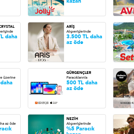
kazan
CRYSTAL
ARİŞ
erişinde
Alışverişlerinde
TL daha
3.500 TL daha
az öde
GÜRGENÇLER
ve üzerine
Paracıklarınla
 daha
500 TL daha
az öde
NEZİH
aha az öde
Alışverişlerinde
racık
%5 Paracık