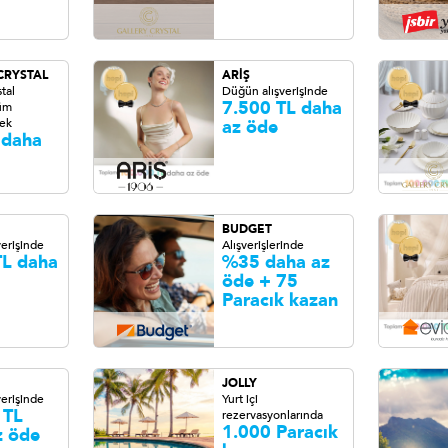
CRYSTAL
ARİŞ
tal
Düğün alışverişinde
7.500 TL daha
tüm
 ek
az öde
 daha
BUDGET
erişinde
Alışverişlerinde
TL daha
%35 daha az
öde + 75
Paracık kazan
JOLLY
erişinde
Yurt içi
 TL
rezervasyonlarında
1.000 Paracık
z öde