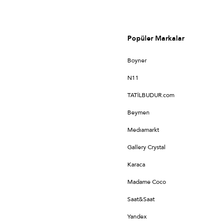
Popüler Markalar
Boyner
N11
TATİLBUDUR.com
Beymen
Medıamarkt
Gallery Crystal
Karaca
Madame Coco
Saat&Saat
Yandex