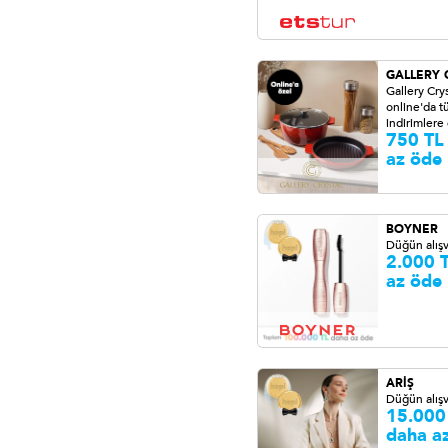
GALLERY 
Gallery Crys
online'da 
indirimlere
750 TL
az öde
BOYNER
Düğün alışv
2.000 
az öde
ARİŞ
Düğün alışv
15.000
daha a