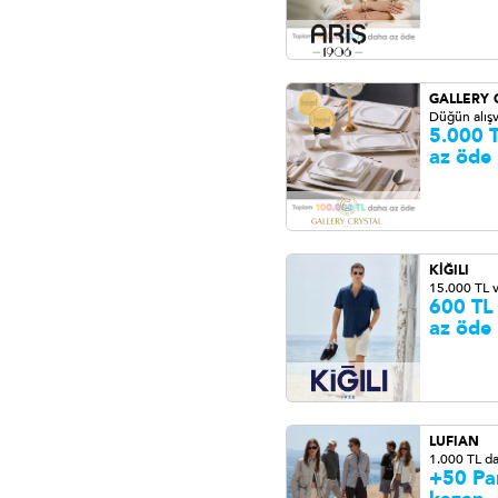
GALLERY 
Düğün alışv
5.000 
az öde
KİĞILI
15.000 TL 
600 TL
az öde
LUFIAN
1.000 TL d
+50 Pa