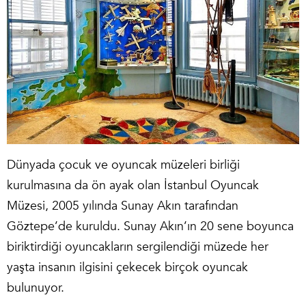
Dünyada çocuk ve oyuncak müzeleri birliği
kurulmasına da ön ayak olan İstanbul Oyuncak
Müzesi, 2005 yılında Sunay Akın tarafından
Göztepe’de kuruldu. Sunay Akın’ın 20 sene boyunca
biriktirdiği oyuncakların sergilendiği müzede her
yaşta insanın ilgisini çekecek birçok oyuncak
bulunuyor.