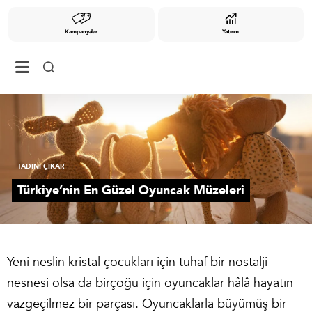
Kampanyalar
Yatırım
TADINI ÇIKAR
Türkiye’nin En Güzel Oyuncak Müzeleri
Yeni neslin kristal çocukları için tuhaf bir nostalji
nesnesi olsa da birçoğu için oyuncaklar hâlâ hayatın
vazgeçilmez bir parçası. Oyuncaklarla büyümüş bir