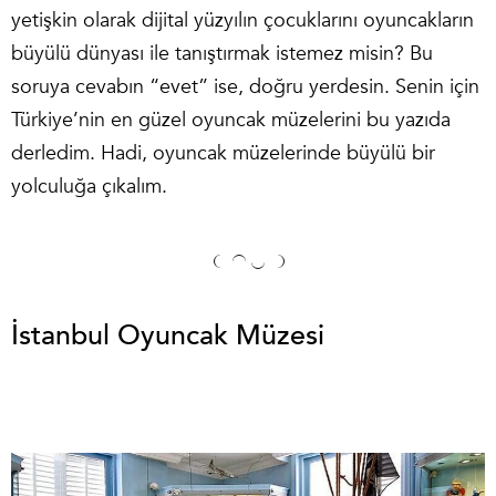
yetişkin olarak dijital yüzyılın çocuklarını oyuncakların
büyülü dünyası ile tanıştırmak istemez misin? Bu
soruya cevabın “evet” ise, doğru yerdesin. Senin için
Türkiye’nin en güzel oyuncak müzelerini bu yazıda
derledim. Hadi, oyuncak müzelerinde büyülü bir
yolculuğa çıkalım.
İstanbul Oyuncak Müzesi