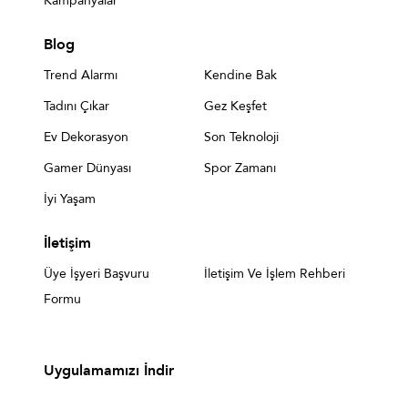
Kampanyalar
Blog
Trend Alarmı
Kendine Bak
Tadını Çıkar
Gez Keşfet
Ev Dekorasyon
Son Teknoloji
Gamer Dünyası
Spor Zamanı
İyi Yaşam
İletişim
Üye İşyeri Başvuru
İletişim Ve İşlem Rehberi
Formu
Uygulamamızı İndir