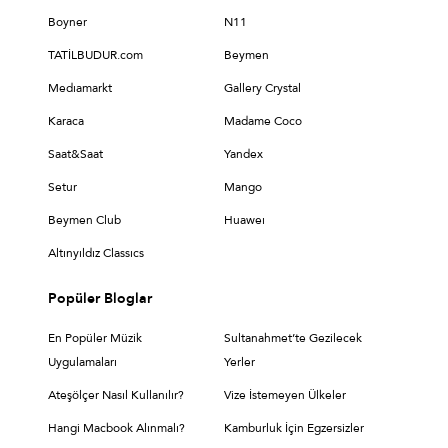
Boyner
N11
TATİLBUDUR.com
Beymen
Medıamarkt
Gallery Crystal
Karaca
Madame Coco
Saat&Saat
Yandex
Setur
Mango
Beymen Club
Huaweı
Altınyıldız Classıcs
Popüler Bloglar
En Popüler Müzik
Sultanahmet’te Gezilecek
Uygulamaları
Yerler
Ateşölçer Nasıl Kullanılır?
Vize İstemeyen Ülkeler
Hangi Macbook Alınmalı?
Kamburluk İçin Egzersizler