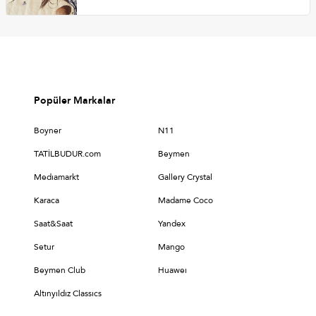
Popüler Markalar
Boyner
N11
TATİLBUDUR.com
Beymen
Medıamarkt
Gallery Crystal
Karaca
Madame Coco
Saat&Saat
Yandex
Setur
Mango
Beymen Club
Huaweı
Altınyıldız Classıcs