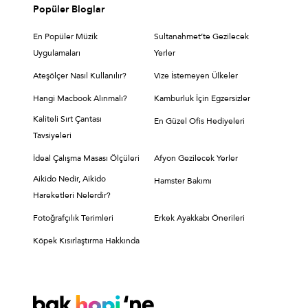
Popüler Bloglar
En Popüler Müzik
Sultanahmet’te Gezilecek
Uygulamaları
Yerler
Ateşölçer Nasıl Kullanılır?
Vize İstemeyen Ülkeler
Hangi Macbook Alınmalı?
Kamburluk İçin Egzersizler
Kaliteli Sırt Çantası
En Güzel Ofis Hediyeleri
Tavsiyeleri
İdeal Çalışma Masası Ölçüleri
Afyon Gezilecek Yerler
Aikido Nedir, Aikido
Hamster Bakımı
Hareketleri Nelerdir?
Fotoğrafçılık Terimleri
Erkek Ayakkabı Önerileri
Köpek Kısırlaştırma Hakkında