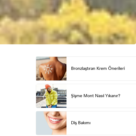
Bronzlaştıran Krem Önerileri
Şişme Mont Nasıl Yıkanır?
Diş Bakımı