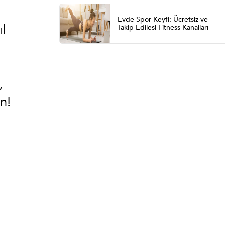
Evde Spor Keyfi: Ücretsiz ve
ıl
Takip Edilesi Fitness Kanalları
,
n!