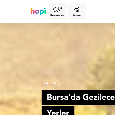
Kampanyalar
Yatırım
GEZ KEŞFET
Bursa'da Gezilec
Yerler