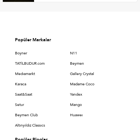
Popüler Markalar
Boyner
N11
TATİLBUDUR.com
Beymen
Medıamarkt
Gallery Crystal
Karaca
Madame Coco
Saat&Saat
Yandex
Setur
Mango
Beymen Club
Huaweı
Altınyıldız Classıcs
Popüler Bloglar