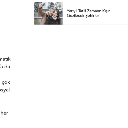
Yarıyıl Tatili Zamanı: Kışın
Gezilecek Şehirler
matik
Ya da
k çok
osyal
 her