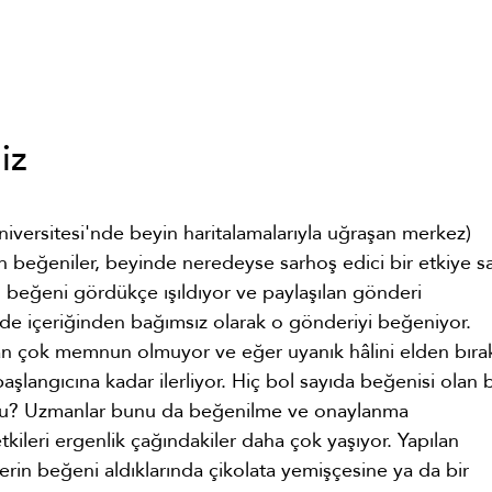
iz
versitesi'nde beyin haritalamalarıyla uğraşan merkez)
n beğeniler, beyinde neredeyse sarhoş edici bir etkiye s
, beğeni gördükçe ışıldıyor ve paylaşılan gönderi
şi de içeriğinden bağımsız olarak o gönderiyi beğeniyor.
n çok memnun olmuyor ve eğer uyanık hâlini elden bırak
langıcına kadar ilerliyor. Hiç bol sayıda beğenisi olan b
u? Uzmanlar bunu da beğenilme ve onaylanma
tkileri ergenlik çağındakiler daha çok yaşıyor. Yapılan
rin beğeni aldıklarında çikolata yemişçesine ya da bir