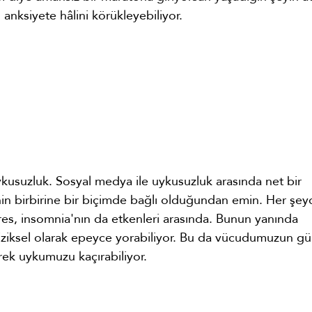
anksiyete hâlini körükleyebiliyor.
usuzluk. Sosyal medya ile uykusuzluk arasında net bir
inin birbirine bir biçimde bağlı olduğundan emin. Her şe
es, insomnia'nın da etkenleri arasında. Bunun yanında
zi fiziksel olarak epeyce yorabiliyor. Bu da vücudumuzun g
erek uykumuzu kaçırabiliyor.