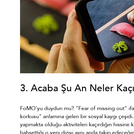
3. Acaba Şu An Neler Kaç
FoMO'yu duydun mu? "Fear of missing out" ifade
korkusu" anlamına gelen bir sosyal kaygı çeşidi
yapmakta olduğu aktiviteleri kaçırdığın hissine k
bahsettiği o yeni diziyi aynı anda takip edeceği