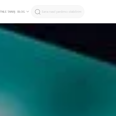
’NLE TANIŞ
BLOG