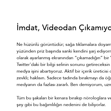
İmdat, Videodan Çıkamıy
Ne hüzünlü görüntüdür; sağa tıklamalara doyama
yüzünden priz başında sanki kendini şarj ediyor
olarak ayarlanmış ekranından “çıkamadığın” bir 
Twitter'daki bir bilgi selinin sonunu getireceksi
medya işini abartıyoruz. Aktif bir içerik üreticis
zevkli; haklısın. Sadece tadında bırakmayı da 
medyanın da fazlası zararlı. Ben demiyorum, uzma
Tüm bu şakaları bir kenara bırakıp nörologlara 
şey gibi bu bağımlılığın nedenini de biliyorlar.