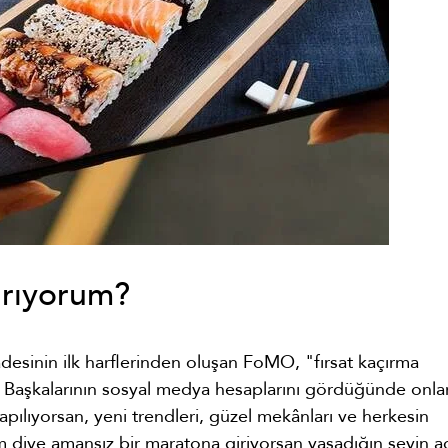
ırıyorum?
sinin ilk harflerinden oluşan FoMO, "fırsat kaçırma
. Başkalarının sosyal medya hesaplarını gördüğünde onla
apılıyorsan, yeni trendleri, güzel mekânları ve herkesin
m diye amansız bir maratona giriyorsan yaşadığın şeyin a