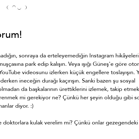
orum!
dığın, sonraya da erteleyemediğin Instagram hikâyeleri
muşçasına park edip kalışın. Veya ışığı Güneş'e göre oto
YouTube videosunu izlerken küçük engellere toslayışın. 
n derken ineceğin durağı kaçırışın. Sanki bazen şu sosyal
i olmadan da başkalarının ürettiklerini izlemek, takip etme
öğrenmek mi gerekiyor ne? Çünkü her şeyin olduğu gibi s
nlar diyor. :)
ve doktorlara kulak verelim mi? Çünkü onlar gezegendeki