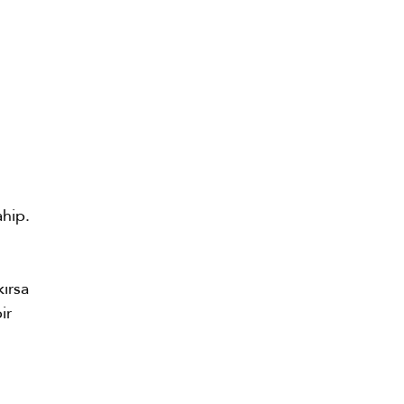
ahip.
ırsa
ir