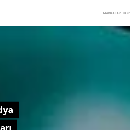
MARKALAR
HOPİ
dya
arı