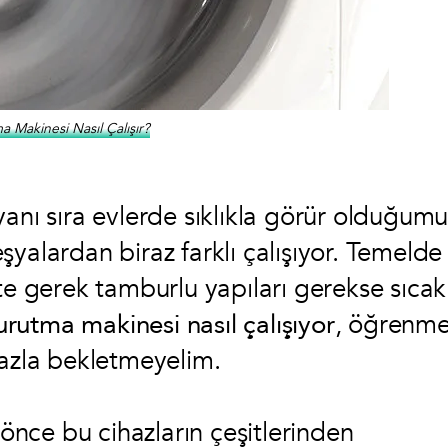
 Makinesi Nasıl Çalışır?
anı sıra evlerde sıklıkla görür olduğumu
yalardan biraz farklı çalışıyor. Temelde
te gerek tamburlu yapıları gerekse sıcak
urutma makinesi nasıl çalışıyor
, öğrenm
fazla bekletmeyelim.
nce bu cihazların çeşitlerinden