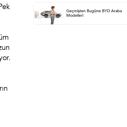
 Pek
Geçmişten Bugüne BYD Araba
Modelleri
tüm
Uzun
yor.
rın