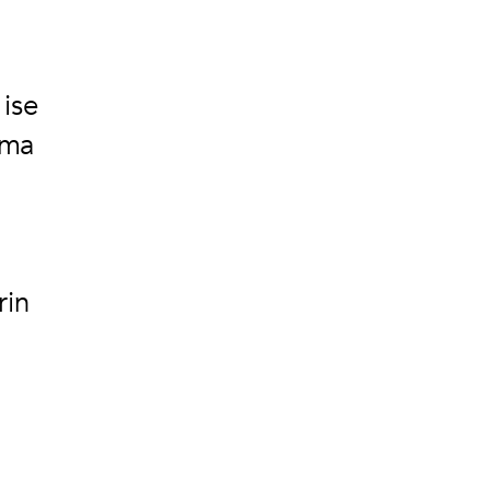
ise
şma
rin