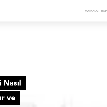
MARKALAR
HOPİ
 Nasıl
lır ve