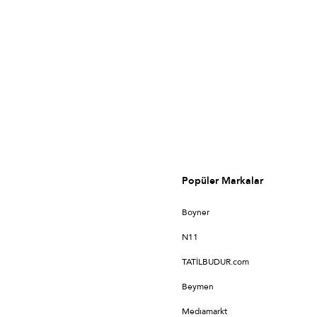
Popüler Markalar
Boyner
N11
TATİLBUDUR.com
Beymen
Medıamarkt