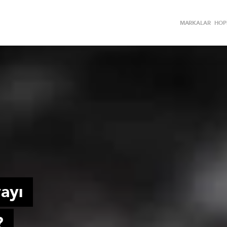
MARKALAR
HOPİ
ayı
?