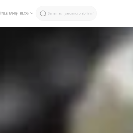
’NLE TANIŞ
BLOG