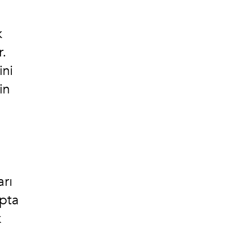
k
r.
ini
in
arı
apta
k