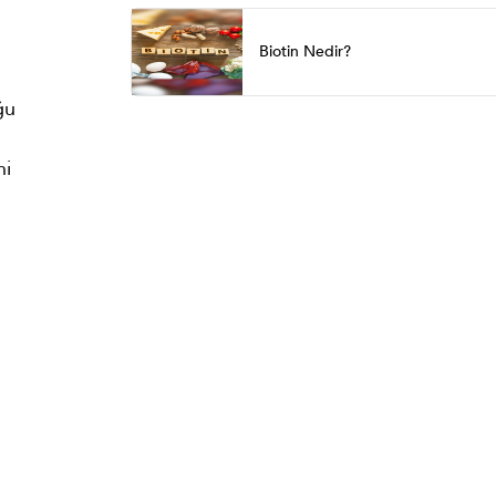
Biotin Nedir?
ğu
ni