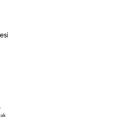
esi
n
cak