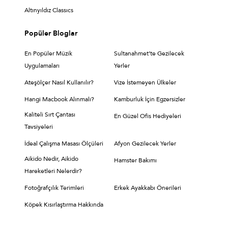
Altınyıldız Classıcs
Popüler Bloglar
En Popüler Müzik
Sultanahmet’te Gezilecek
Uygulamaları
Yerler
Ateşölçer Nasıl Kullanılır?
Vize İstemeyen Ülkeler
Hangi Macbook Alınmalı?
Kamburluk İçin Egzersizler
Kaliteli Sırt Çantası
En Güzel Ofis Hediyeleri
Tavsiyeleri
İdeal Çalışma Masası Ölçüleri
Afyon Gezilecek Yerler
Aikido Nedir, Aikido
Hamster Bakımı
Hareketleri Nelerdir?
Fotoğrafçılık Terimleri
Erkek Ayakkabı Önerileri
Köpek Kısırlaştırma Hakkında