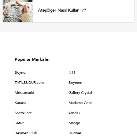
Ateşölçer Nasıl Kullanılır?
Popüler Markalar
Boyner
N11
TATİLBUDUR.com
Beymen
Medıamarkt
Gallery Crystal
Karaca
Madame Coco
Saat&Saat
Yandex
Setur
Mango
Beymen Club
Huaweı