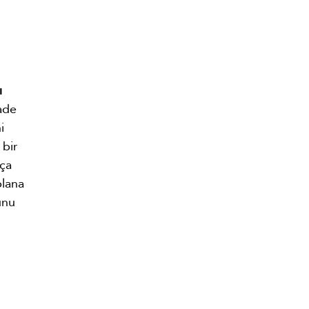
ı
Sade
i
 bir
kça
plana
unu