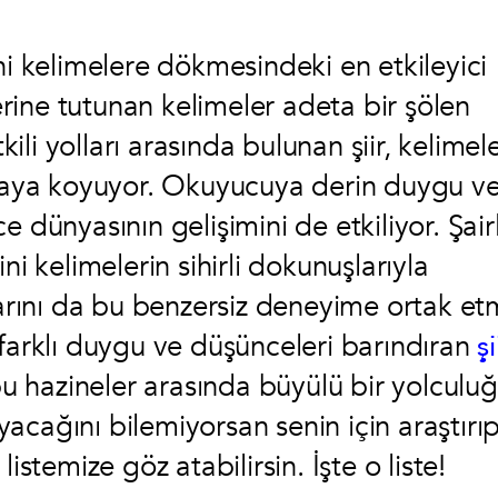
ni kelimelere dökmesindeki en etkileyici
lerine tutunan kelimeler adeta bir şölen
kili yolları arasında bulunan şiir, kelimel
ortaya koyuyor. Okuyucuya derin duygu v
 dünyasının gelişimini de etkiliyor. Şairl
ni kelimelerin sihirli dokunuşlarıyla
ını da bu benzersiz deneyime ortak et
 farklı duygu ve düşünceleri barındıran
şi
bu hazineler arasında büyülü bir yolculu
acağını bilemiyorsan senin için araştırı
listemize göz atabilirsin. İşte o liste!