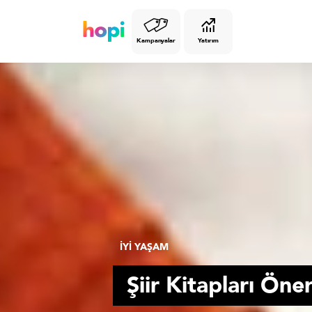
Kampanyalar
Yatırım
İYİ YAŞAM
Şiir Kitapları Öner