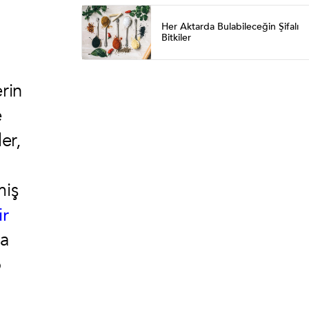
Her Aktarda Bulabileceğin Şifalı
Bitkiler
erin
e
er,
miş
ir
ğa
p