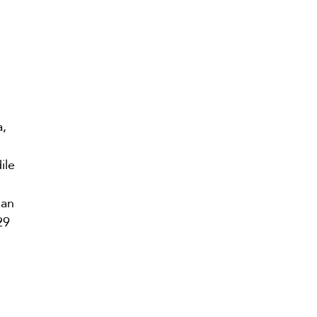
a,
ile
lan
29