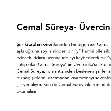
Cemal Süreya- Üvercin
Şiir kitapları öneri
lerinden bir diğeri ise Cemal
aşkı uğruna soy isminden bir “y” harfini bile sildi
edecek iddiası üzerine iddiayı kaybederek bir “y”
sahip olan Cemal Süreya’nın Üvercinka’sı ilk ola
Cemal Süreya, romantizmden beslenen şairler ara
bu şair, şiirlerini uzatmadan kısa tutmayı sevenle
şiir yer alıyor. Sen de Cemal Süreya ile romanti
okumalısın.