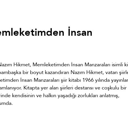
emleketimden İnsan
n Nazım Hikmet, Memleketimden İnsan Manzaraları isimli ki
ire bambaşka bir boyut kazandıran Nazım Hikmet, vatan şiirle
etimden İnsan Manzaraları şiir kitabı 1966 yılında yayınlan
anıyor. Kitapta yer alan şiirleri destansı ve coşkulu bir
rinde kendisinin ve halkın yaşadığı zorlukları anlatmış,
rumda.