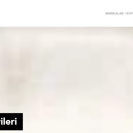
MARKALAR
HOPİ
ileri