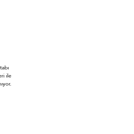
tabı
ri ile
ıyor.