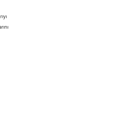
rıyı
rını