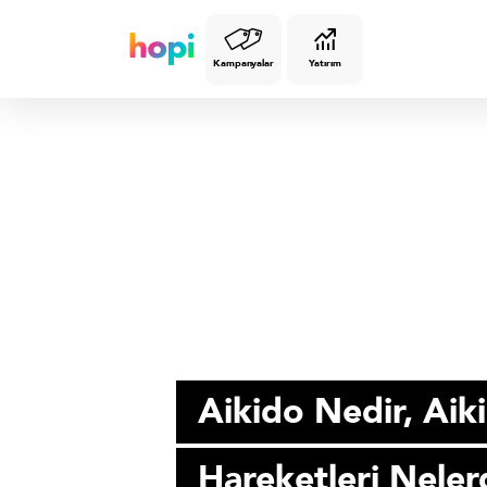
Kampanyalar
Yatırım
İYİ YAŞAM
Aikido Nedir, Aik
Hareketleri Neler