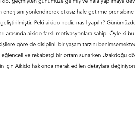
 aikio, geçmişten günümüze gelmiş ve hala yapılmaya de
ın enerjisini yönlendirerek etkisiz hale getirme prensibine
liştirilmiştir. Peki
aikido nedir
, nasıl yapılır? Günümüzd
rı arasında aikido farklı motivasyonlara sahip. Öyle ki bu
 kişilere göre de disiplinli bir yaşam tarzını benimsemekted
da eğlenceli ve rekabetçi bir ortam sunarken Uzakdoğu d
senin için Aikido hakkında merak edilen detaylara değiniyor