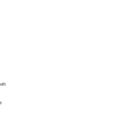
atı
e