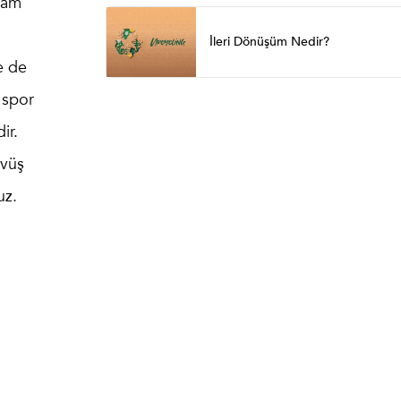
vam
İleri Dönüşüm Nedir?
e de
 spor
ir.
övüş
uz.