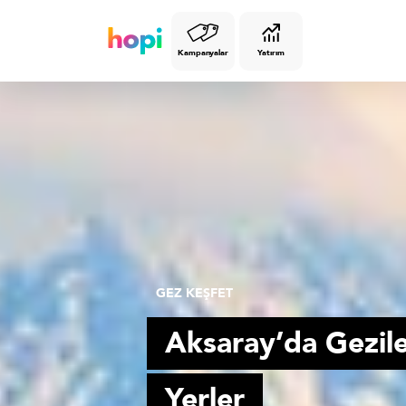
Kampanyalar
Yatırım
GEZ KEŞFET
Aksaray’da Gezil
Yerler