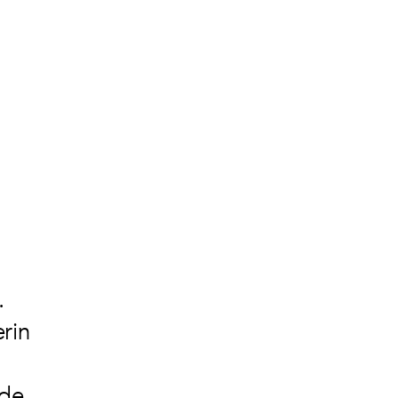
.
rin
nde