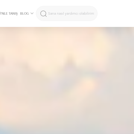
’NLE TANIŞ
BLOG