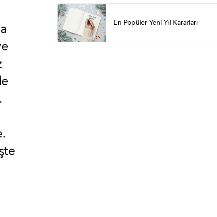
En Popüler Yeni Yıl Kararları
sa
ve
z
de
.
.
şte