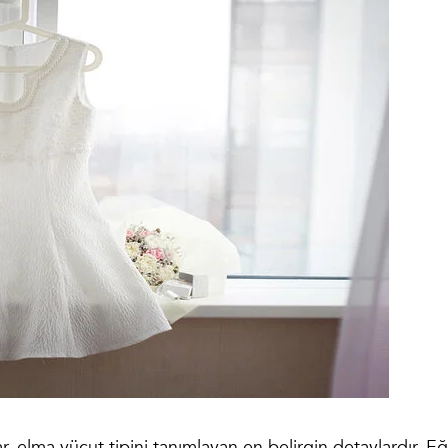
, elma vücut tipini tanımlayan en belirgin detaylardır. E