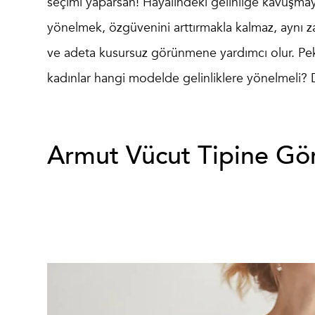
seçimi
yaparsan! Hayalindeki gelinliğe kavuşma
yönelmek, özgüvenini arttırmakla kalmaz, aynı 
ve adeta kusursuz görünmene yardımcı olur. Pe
kadınlar hangi modelde gelinliklere yönelmeli? 
Armut Vücut Tipine Gör