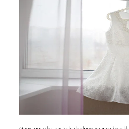
Geniş omuzlar, dar kalça bölgesi ve ince bacaklar