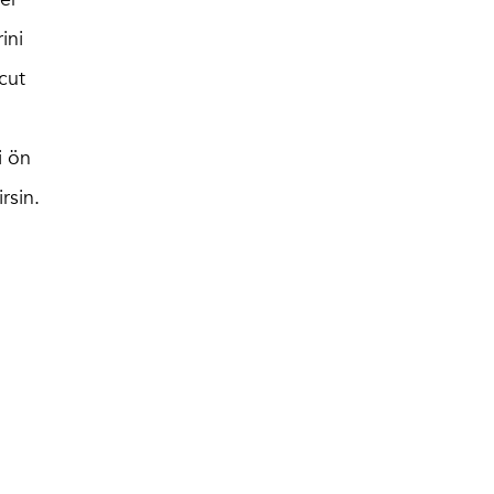
ini
cut
i ön
rsin.