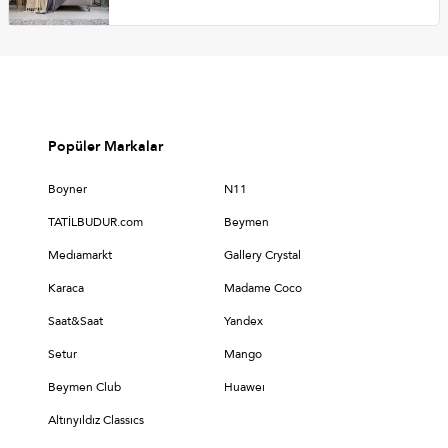
Popüler Markalar
Boyner
N11
TATİLBUDUR.com
Beymen
Medıamarkt
Gallery Crystal
Karaca
Madame Coco
Saat&Saat
Yandex
Setur
Mango
Beymen Club
Huaweı
Altınyıldız Classıcs