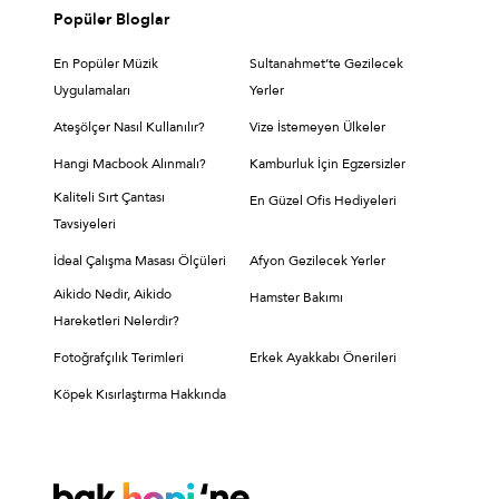
Popüler Bloglar
En Popüler Müzik
Sultanahmet’te Gezilecek
Uygulamaları
Yerler
Ateşölçer Nasıl Kullanılır?
Vize İstemeyen Ülkeler
Hangi Macbook Alınmalı?
Kamburluk İçin Egzersizler
Kaliteli Sırt Çantası
En Güzel Ofis Hediyeleri
Tavsiyeleri
İdeal Çalışma Masası Ölçüleri
Afyon Gezilecek Yerler
Aikido Nedir, Aikido
Hamster Bakımı
Hareketleri Nelerdir?
Fotoğrafçılık Terimleri
Erkek Ayakkabı Önerileri
Köpek Kısırlaştırma Hakkında