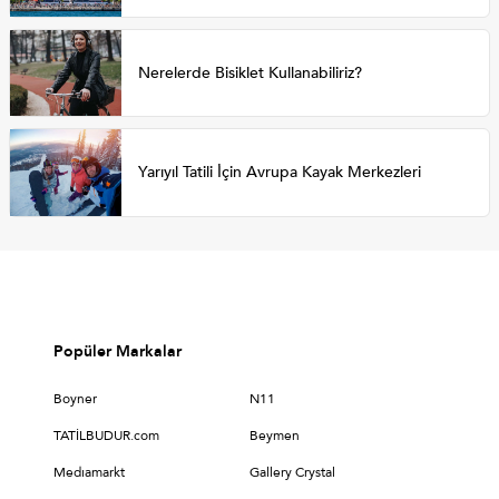
Nerelerde Bisiklet Kullanabiliriz?
Yarıyıl Tatili İçin Avrupa Kayak Merkezleri
Popüler Markalar
Boyner
N11
TATİLBUDUR.com
Beymen
Medıamarkt
Gallery Crystal