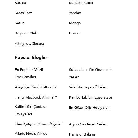
Karaca
Madame Coco
Saat&Saat
Yandex
Setur
Mango
Beymen Club
Huaweı
Altınyıldız Classıcs
Popüler Bloglar
En Popüler Müzik
Sultanahmet’te Gezilecek
Uygulamaları
Yerler
Ateşölçer Nasıl Kullanılır?
Vize İstemeyen Ülkeler
Hangi Macbook Alınmalı?
Kamburluk İçin Egzersizler
Kaliteli Sırt Çantası
En Güzel Ofis Hediyeleri
Tavsiyeleri
İdeal Çalışma Masası Ölçüleri
Afyon Gezilecek Yerler
Aikido Nedir, Aikido
Hamster Bakımı