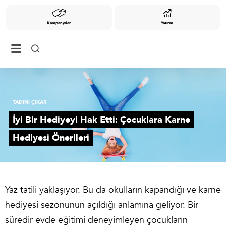
Kampanyalar
Yatırım
TADINI ÇIKAR
İyi Bir Hediyeyi Hak Etti: Çocuklara Karne
Hediyesi Önerileri
Yaz tatili yaklaşıyor. Bu da okulların kapandığı ve karne
hediyesi sezonunun açıldığı anlamına geliyor. Bir
süredir evde eğitimi deneyimleyen çocukların