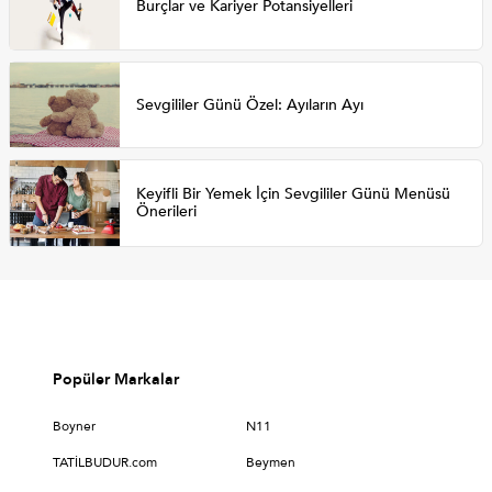
Burçlar ve Kariyer Potansiyelleri
Sevgililer Günü Özel: Ayıların Ayı
Keyifli Bir Yemek İçin Sevgililer Günü Menüsü
Önerileri
Popüler Markalar
Boyner
N11
TATİLBUDUR.com
Beymen