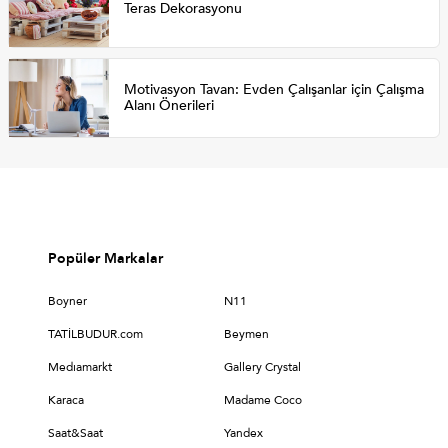
Teras Dekorasyonu
Motivasyon Tavan: Evden Çalışanlar için Çalışma
Alanı Önerileri
Popüler Markalar
Boyner
N11
TATİLBUDUR.com
Beymen
Medıamarkt
Gallery Crystal
Karaca
Madame Coco
Saat&Saat
Yandex