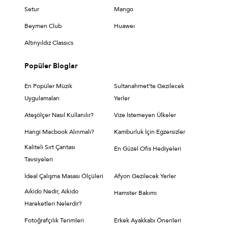
Setur
Mango
Beymen Club
Huaweı
Altınyıldız Classıcs
Popüler Bloglar
En Popüler Müzik
Sultanahmet’te Gezilecek
Uygulamaları
Yerler
Ateşölçer Nasıl Kullanılır?
Vize İstemeyen Ülkeler
Hangi Macbook Alınmalı?
Kamburluk İçin Egzersizler
Kaliteli Sırt Çantası
En Güzel Ofis Hediyeleri
Tavsiyeleri
İdeal Çalışma Masası Ölçüleri
Afyon Gezilecek Yerler
Aikido Nedir, Aikido
Hamster Bakımı
Hareketleri Nelerdir?
Fotoğrafçılık Terimleri
Erkek Ayakkabı Önerileri