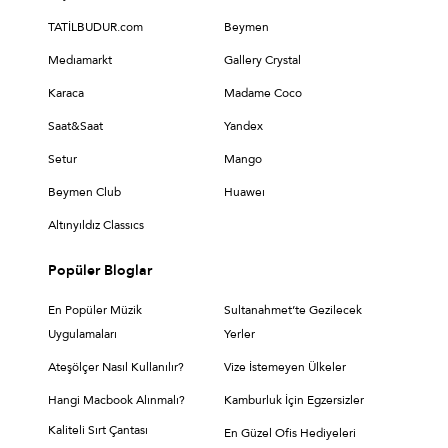
TATİLBUDUR.com
Beymen
Medıamarkt
Gallery Crystal
Karaca
Madame Coco
Saat&Saat
Yandex
Setur
Mango
Beymen Club
Huaweı
Altınyıldız Classıcs
Popüler Bloglar
En Popüler Müzik
Sultanahmet’te Gezilecek
Uygulamaları
Yerler
Ateşölçer Nasıl Kullanılır?
Vize İstemeyen Ülkeler
Hangi Macbook Alınmalı?
Kamburluk İçin Egzersizler
Kaliteli Sırt Çantası
En Güzel Ofis Hediyeleri