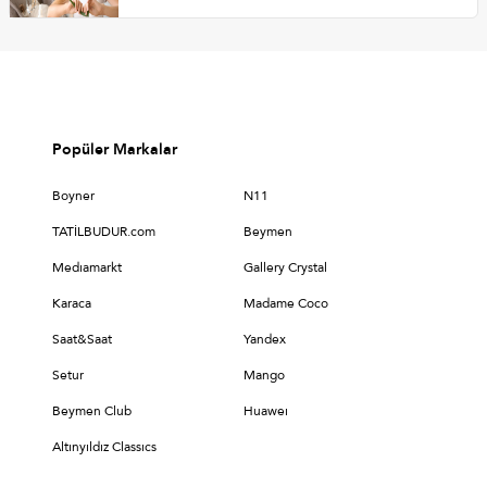
Popüler Markalar
Boyner
N11
TATİLBUDUR.com
Beymen
Medıamarkt
Gallery Crystal
Karaca
Madame Coco
Saat&Saat
Yandex
Setur
Mango
Beymen Club
Huaweı
Altınyıldız Classıcs