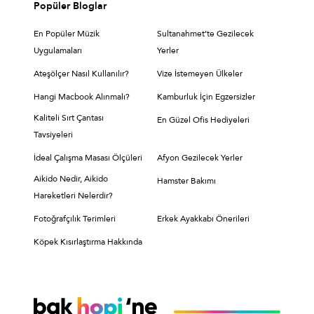
Popüler Bloglar
En Popüler Müzik
Sultanahmet’te Gezilecek
Uygulamaları
Yerler
Ateşölçer Nasıl Kullanılır?
Vize İstemeyen Ülkeler
Hangi Macbook Alınmalı?
Kamburluk İçin Egzersizler
Kaliteli Sırt Çantası
En Güzel Ofis Hediyeleri
Tavsiyeleri
İdeal Çalışma Masası Ölçüleri
Afyon Gezilecek Yerler
Aikido Nedir, Aikido
Hamster Bakımı
Hareketleri Nelerdir?
Fotoğrafçılık Terimleri
Erkek Ayakkabı Önerileri
Köpek Kısırlaştırma Hakkında