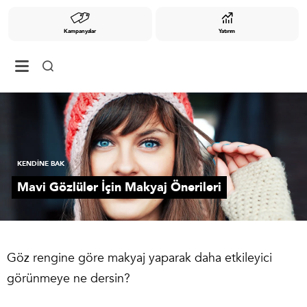
Kampanyalar
Yatırım
KENDİNE BAK
Mavi Gözlüler İçin Makyaj Önerileri
Göz rengine göre makyaj yaparak daha etkileyici
görünmeye ne dersin?