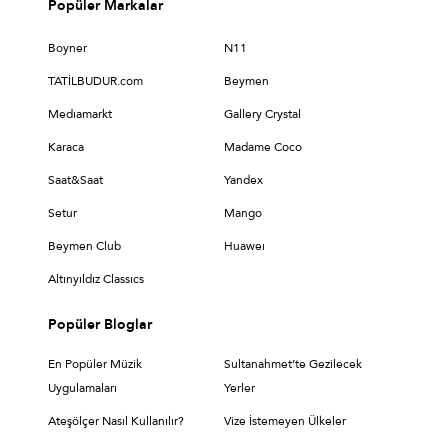
Popüler Markalar
Boyner
N11
TATİLBUDUR.com
Beymen
Medıamarkt
Gallery Crystal
Karaca
Madame Coco
Saat&Saat
Yandex
Setur
Mango
Beymen Club
Huaweı
Altınyıldız Classıcs
Popüler Bloglar
En Popüler Müzik
Sultanahmet’te Gezilecek
Uygulamaları
Yerler
Ateşölçer Nasıl Kullanılır?
Vize İstemeyen Ülkeler