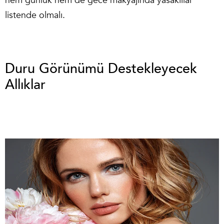
hem günlük hem de gece makyajında yasaklılar
listende olmalı.
Duru Görünümü Destekleyecek
Allıklar