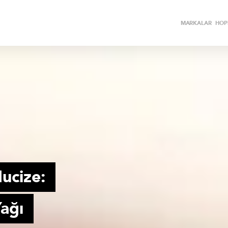
MARKALAR
HOPİ
ucize:
Yağı