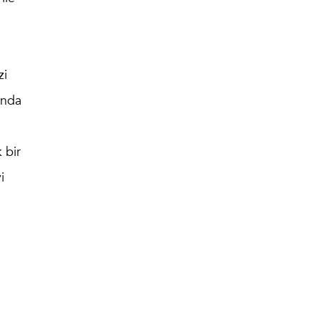
zi
ında
 bir
i