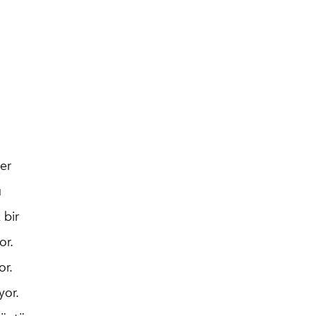
Her
u
 bir
or.
or.
yor.