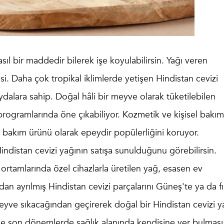
sıl bir maddedir bilerek işe koyulabilirsin. Yağı veren
esi. Daha çok tropikal iklimlerde yetişen Hindistan cevizi
faydalara sahip. Doğal hâli bir meyve olarak tüketilebilen
programlarında öne çıkabiliyor. Kozmetik ve kişisel bakım
ir bakım ürünü olarak epeydir popülerliğini koruyor.
distan cevizi yağının satışa sunulduğunu görebilirsin.
 ortamlarında özel cihazlarla üretilen yağ, esasen ev
n ayrılmış Hindistan cevizi parçalarını Güneş'te ya da fı
meyve sıkacağından geçirerek doğal bir Hindistan cevizi y
 ise son dönemlerde sağlık alanında kendisine yer bulması 