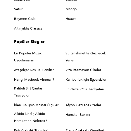
Setur
Mango
Beymen Club
Huaweı
Altınyıldız Classıcs
Popüler Bloglar
En Popüler Müzik
Sultanahmet’te Gezilecek
Uygulamaları
Yerler
Ateşölçer Nasıl Kullanılır?
Vize İstemeyen Ülkeler
Hangi Macbook Alınmalı?
Kamburluk İçin Egzersizler
Kaliteli Sırt Çantası
En Güzel Ofis Hediyeleri
Tavsiyeleri
İdeal Çalışma Masası Ölçüleri
Afyon Gezilecek Yerler
Aikido Nedir, Aikido
Hamster Bakımı
Hareketleri Nelerdir?
Fotoğrafçılık Terimleri
Erkek Ayakkabı Önerileri