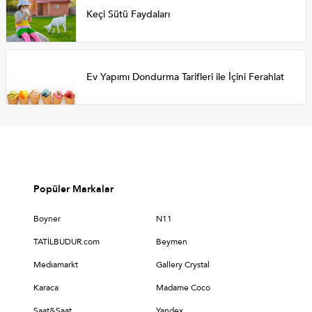
Keçi Sütü Faydaları
Ev Yapımı Dondurma Tarifleri ile İçini Ferahlat
Popüler Markalar
Boyner
N11
TATİLBUDUR.com
Beymen
Medıamarkt
Gallery Crystal
Karaca
Madame Coco
Saat&Saat
Yandex