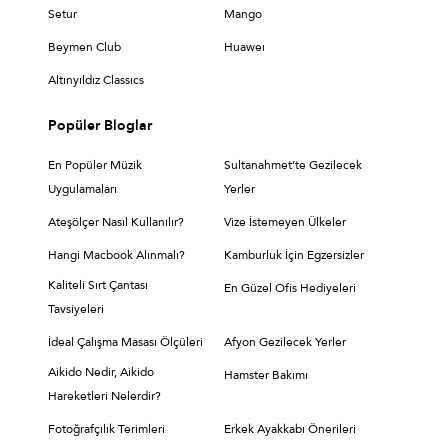
Setur
Mango
Beymen Club
Huaweı
Altınyıldız Classıcs
Popüler Bloglar
En Popüler Müzik
Sultanahmet’te Gezilecek
Uygulamaları
Yerler
Ateşölçer Nasıl Kullanılır?
Vize İstemeyen Ülkeler
Hangi Macbook Alınmalı?
Kamburluk İçin Egzersizler
Kaliteli Sırt Çantası
En Güzel Ofis Hediyeleri
Tavsiyeleri
İdeal Çalışma Masası Ölçüleri
Afyon Gezilecek Yerler
Aikido Nedir, Aikido
Hamster Bakımı
Hareketleri Nelerdir?
Fotoğrafçılık Terimleri
Erkek Ayakkabı Önerileri