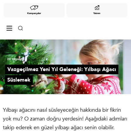
Kampanyalar
Yatırım
İYİ YAŞAM
Vazgeçilmez Yeni Yıl Geleneği: Yılbaşı Ağacı
Süslemek
Yılbaşı ağacını nasıl süsleyeceğin hakkında bir fikrin
yok mu? O zaman doğru yerdesin! Aşağıdaki adımları
takip ederek en güzel yılbaşı ağacı senin olabilir.