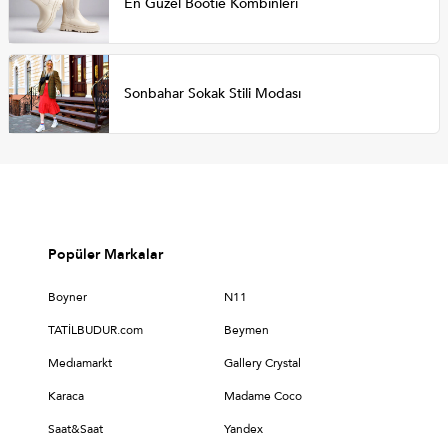
En Güzel Bootie Kombinleri
Sonbahar Sokak Stili Modası
Popüler Markalar
Boyner
N11
TATİLBUDUR.com
Beymen
Medıamarkt
Gallery Crystal
Karaca
Madame Coco
Saat&Saat
Yandex