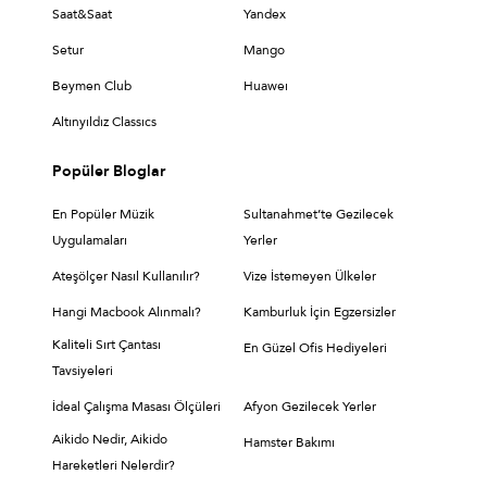
Saat&Saat
Yandex
Setur
Mango
Beymen Club
Huaweı
Altınyıldız Classıcs
Popüler Bloglar
En Popüler Müzik
Sultanahmet’te Gezilecek
Uygulamaları
Yerler
Ateşölçer Nasıl Kullanılır?
Vize İstemeyen Ülkeler
Hangi Macbook Alınmalı?
Kamburluk İçin Egzersizler
Kaliteli Sırt Çantası
En Güzel Ofis Hediyeleri
Tavsiyeleri
İdeal Çalışma Masası Ölçüleri
Afyon Gezilecek Yerler
Aikido Nedir, Aikido
Hamster Bakımı
Hareketleri Nelerdir?