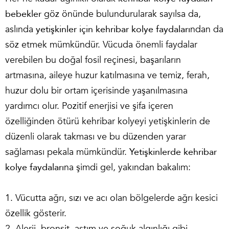
bebekler
göz önünde bulundurularak sayılsa da,
aslında
yetişkinler için kehribar kolye faydaları
ndan da
söz etmek mümkündür. Vücuda önemli faydalar
verebilen bu doğal fosil reçinesi, başarıların
artmasına, aileye huzur katılmasına ve temiz, ferah,
huzur dolu bir ortam içerisinde yaşanılmasına
yardımcı olur. Pozitif enerjisi ve şifa içeren
özelliğinden ötürü kehribar kolyeyi yetişkinlerin de
düzenli olarak takması ve bu düzenden yarar
sağlaması pekala mümkündür.
Yetişkinlerde kehribar
kolye faydaları
na şimdi gel, yakından bakalım:
1. Vücutta ağrı, sızı ve acı olan bölgelerde ağrı kesici
özellik gösterir.
2. Alerji, bronşit, astım ve soğuk algınlığı gibi