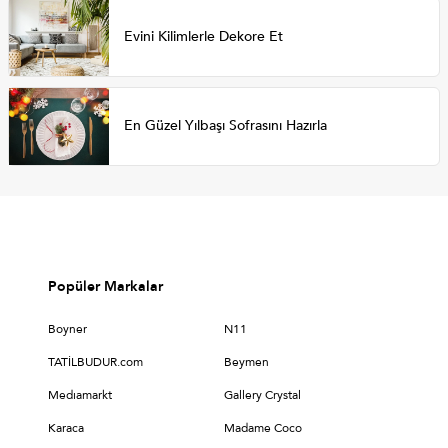
Evini Kilimlerle Dekore Et
En Güzel Yılbaşı Sofrasını Hazırla
Popüler Markalar
Boyner
N11
TATİLBUDUR.com
Beymen
Medıamarkt
Gallery Crystal
Karaca
Madame Coco