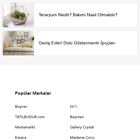
Teraryum Nedir? Bakımı Nasıl Olmalıdır?
Geniş Evleri Dolu Göstermenin İpuçları
Popüler Markalar
Boyner
N11
TATİLBUDUR.com
Beymen
Medıamarkt
Gallery Crystal
Karaca
Madame Coco