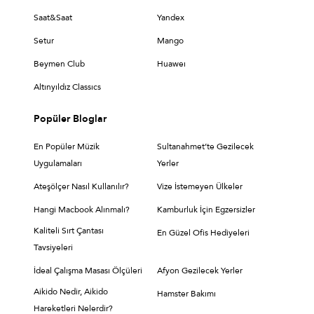
Saat&Saat
Yandex
Setur
Mango
Beymen Club
Huaweı
Altınyıldız Classıcs
Popüler Bloglar
En Popüler Müzik
Sultanahmet’te Gezilecek
Uygulamaları
Yerler
Ateşölçer Nasıl Kullanılır?
Vize İstemeyen Ülkeler
Hangi Macbook Alınmalı?
Kamburluk İçin Egzersizler
Kaliteli Sırt Çantası
En Güzel Ofis Hediyeleri
Tavsiyeleri
İdeal Çalışma Masası Ölçüleri
Afyon Gezilecek Yerler
Aikido Nedir, Aikido
Hamster Bakımı
Hareketleri Nelerdir?