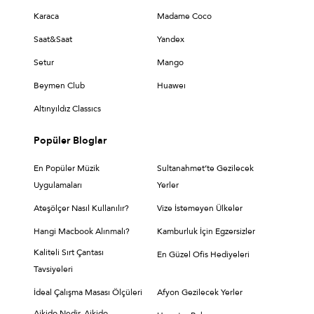
Karaca
Madame Coco
Saat&Saat
Yandex
Setur
Mango
Beymen Club
Huaweı
Altınyıldız Classıcs
Popüler Bloglar
En Popüler Müzik
Sultanahmet’te Gezilecek
Uygulamaları
Yerler
Ateşölçer Nasıl Kullanılır?
Vize İstemeyen Ülkeler
Hangi Macbook Alınmalı?
Kamburluk İçin Egzersizler
Kaliteli Sırt Çantası
En Güzel Ofis Hediyeleri
Tavsiyeleri
İdeal Çalışma Masası Ölçüleri
Afyon Gezilecek Yerler
Aikido Nedir, Aikido