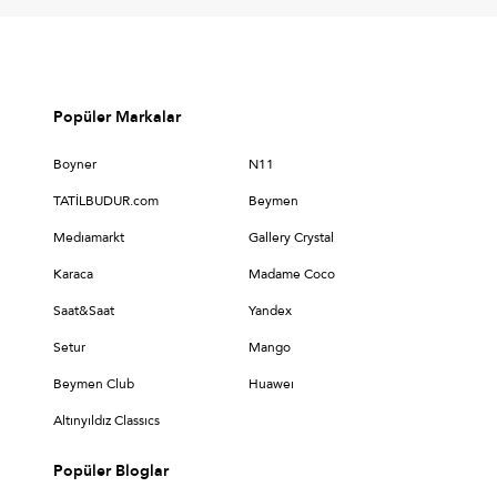
Popüler Markalar
Boyner
N11
TATİLBUDUR.com
Beymen
Medıamarkt
Gallery Crystal
Karaca
Madame Coco
Saat&Saat
Yandex
Setur
Mango
Beymen Club
Huaweı
Altınyıldız Classıcs
Popüler Bloglar