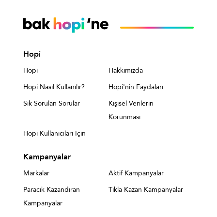
Hopi
Hopi
Hakkımızda
Hopi Nasıl Kullanılır?
Hopi'nin Faydaları
Sık Sorulan Sorular
Kişisel Verilerin
Korunması
Hopi Kullanıcıları İçin
Kampanyalar
Markalar
Aktif Kampanyalar
Paracık Kazandıran
Tıkla Kazan Kampanyalar
Kampanyalar