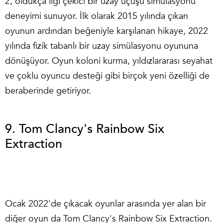
2, oldukça ilgi çekici bir uzay uçuşu simülasyonu
deneyimi sunuyor. İlk olarak 2015 yılında çıkan
oyunun ardından beğeniyle karşılanan hikaye, 2022
yılında fizik tabanlı bir uzay simülasyonu oyununa
dönüşüyor. Oyun koloni kurma, yıldızlararası seyahat
ve çoklu oyuncu desteği gibi birçok yeni özelliği de
beraberinde getiriyor.
9. Tom Clancy's Rainbow Six
Extraction
Ocak 2022'de çıkacak oyunlar arasında yer alan bir
diğer oyun da Tom Clancy's Rainbow Six Extraction.