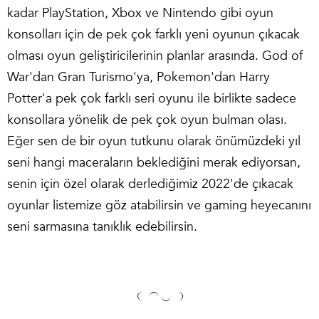
kadar PlayStation, Xbox ve Nintendo gibi oyun
konsolları için de pek çok farklı yeni oyunun çıkacak
olması oyun geliştiricilerinin planlar arasında. God of
War'dan Gran Turismo'ya, Pokemon'dan Harry
Potter'a pek çok farklı seri oyunu ile birlikte sadece
konsollara yönelik de pek çok oyun bulman olası.
Eğer sen de bir oyun tutkunu olarak önümüzdeki yıl
seni hangi maceraların beklediğini merak ediyorsan,
senin için özel olarak derlediğimiz 2022'de çıkacak
oyunlar listemize göz atabilirsin ve gaming heyecanını
seni sarmasına tanıklık edebilirsin.