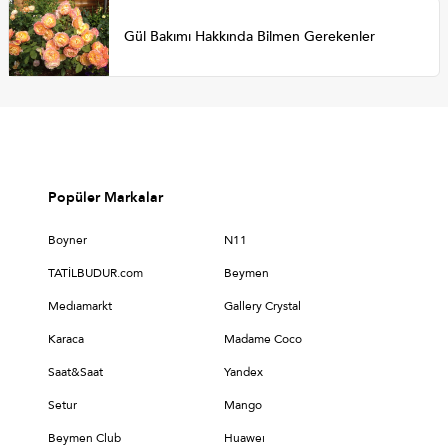
Gül Bakımı Hakkında Bilmen Gerekenler
Popüler Markalar
Boyner
N11
TATİLBUDUR.com
Beymen
Medıamarkt
Gallery Crystal
Karaca
Madame Coco
Saat&Saat
Yandex
Setur
Mango
Beymen Club
Huaweı