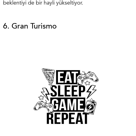
beklentiyi de bir hayli yükseltiyor.
6. Gran Turismo