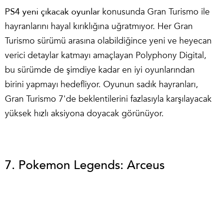
PS4 yeni çıkacak oyunlar
konusunda Gran Turismo ile
hayranlarını hayal kırıklığına uğratmıyor. Her Gran
Turismo sürümü arasına olabildiğince yeni ve heyecan
verici detaylar katmayı amaçlayan Polyphony Digital,
bu sürümde de şimdiye kadar en iyi oyunlarından
birini yapmayı hedefliyor. Oyunun sadık hayranları,
Gran Turismo 7'de beklentilerini fazlasıyla karşılayacak
yüksek hızlı aksiyona doyacak görünüyor.
7. Pokemon Legends: Arceus