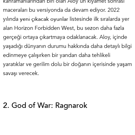
kahramanlarından biri olan Aloy'un kıyamet sonrası
maceraları bu versiyonda da devam ediyor. 2022
yılında
yeni çıkacak oyunlar
listesinde ilk sıralarda yer
alan Horizon Forbidden West, bu sezon daha fazla
gerçeği ortaya çıkartmaya odaklanacak. Aloy, içinde
yaşadığı dünyanın durumu hakkında daha detaylı bilgi
edinmeye çalışırken bir yandan daha tehlikeli
yaratıklar ve gerilim dolu bir doğanın içerisinde yaşam
savaşı verecek.
2. God of War: Ragnarok