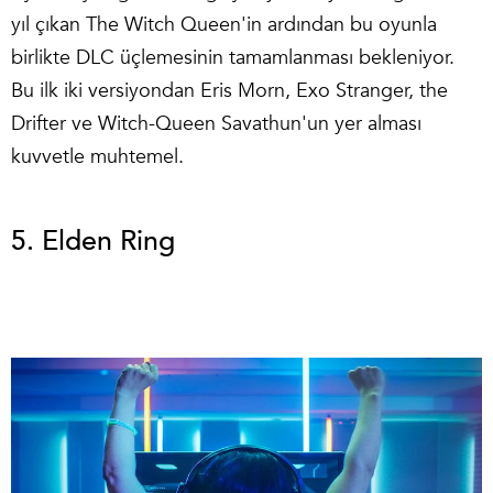
yıl çıkan The Witch Queen'in ardından bu oyunla
birlikte DLC üçlemesinin tamamlanması bekleniyor.
Bu ilk iki versiyondan Eris Morn, Exo Stranger, the
Drifter ve Witch-Queen Savathun'un yer alması
kuvvetle muhtemel.
5. Elden Ring