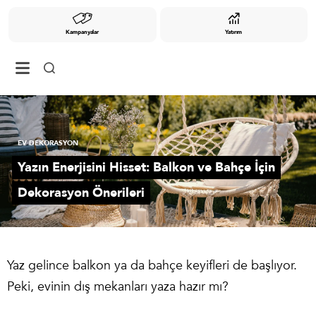
Kampanyalar
Yatırım
EV DEKORASYON
Yazın Enerjisini Hisset: Balkon ve Bahçe İçin
Dekorasyon Önerileri
Yaz gelince balkon ya da bahçe keyifleri de başlıyor.
Peki, evinin dış mekanları yaza hazır mı?