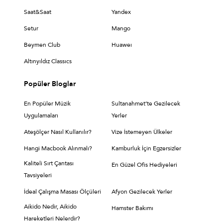
Saat&Saat
Yandex
Setur
Mango
Beymen Club
Huaweı
Altınyıldız Classıcs
Popüler Bloglar
En Popüler Müzik
Sultanahmet’te Gezilecek
Uygulamaları
Yerler
Ateşölçer Nasıl Kullanılır?
Vize İstemeyen Ülkeler
Hangi Macbook Alınmalı?
Kamburluk İçin Egzersizler
Kaliteli Sırt Çantası
En Güzel Ofis Hediyeleri
Tavsiyeleri
İdeal Çalışma Masası Ölçüleri
Afyon Gezilecek Yerler
Aikido Nedir, Aikido
Hamster Bakımı
Hareketleri Nelerdir?