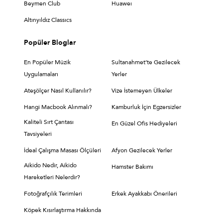
Beymen Club
Huaweı
Altınyıldız Classıcs
Popüler Bloglar
En Popüler Müzik
Sultanahmet’te Gezilecek
Uygulamaları
Yerler
Ateşölçer Nasıl Kullanılır?
Vize İstemeyen Ülkeler
Hangi Macbook Alınmalı?
Kamburluk İçin Egzersizler
Kaliteli Sırt Çantası
En Güzel Ofis Hediyeleri
Tavsiyeleri
İdeal Çalışma Masası Ölçüleri
Afyon Gezilecek Yerler
Aikido Nedir, Aikido
Hamster Bakımı
Hareketleri Nelerdir?
Fotoğrafçılık Terimleri
Erkek Ayakkabı Önerileri
Köpek Kısırlaştırma Hakkında