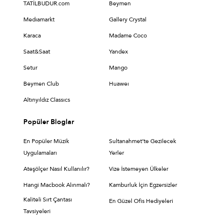
TATİLBUDUR.com
Beymen
Medıamarkt
Gallery Crystal
Karaca
Madame Coco
Saat&Saat
Yandex
Setur
Mango
Beymen Club
Huaweı
Altınyıldız Classıcs
Popüler Bloglar
En Popüler Müzik
Sultanahmet’te Gezilecek
Uygulamaları
Yerler
Ateşölçer Nasıl Kullanılır?
Vize İstemeyen Ülkeler
Hangi Macbook Alınmalı?
Kamburluk İçin Egzersizler
Kaliteli Sırt Çantası
En Güzel Ofis Hediyeleri
Tavsiyeleri