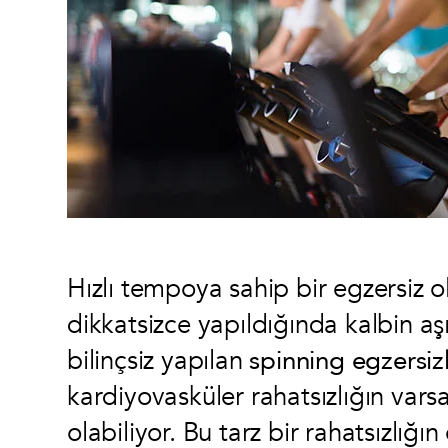
Hızlı tempoya sahip bir egzersiz 
dikkatsizce yapıldığında kalbin aşı
bilinçsiz yapılan
spinning egzersiz
kardiyovasküler rahatsızlığın vars
olabiliyor. Bu tarz bir rahatsızlığ