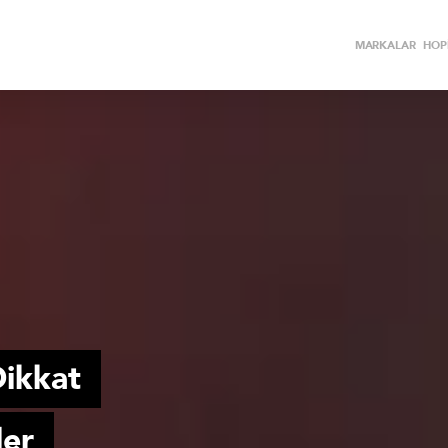
MARKALAR
HOPİ
Dikkat
ler