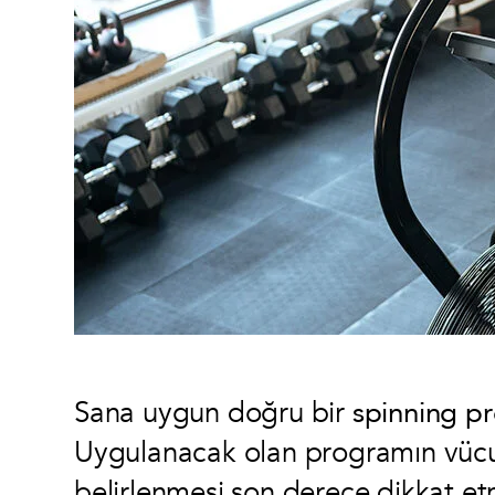
Sana uygun doğru bir
spinning p
Uygulanacak olan programın vücu
belirlenmesi son derece dikkat et