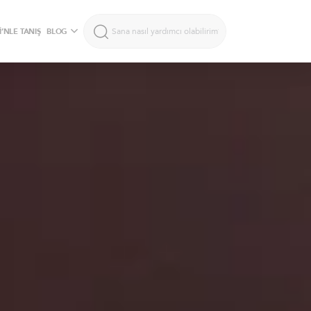
’NLE TANIŞ
BLOG