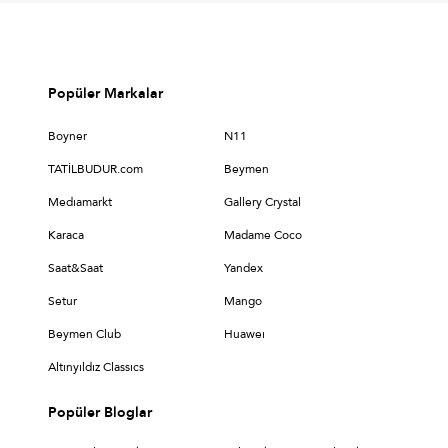
Popüler Markalar
Boyner
N11
TATİLBUDUR.com
Beymen
Medıamarkt
Gallery Crystal
Karaca
Madame Coco
Saat&Saat
Yandex
Setur
Mango
Beymen Club
Huaweı
Altınyıldız Classıcs
Popüler Bloglar