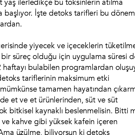
t yaş ilerledikçe bu toksinlerin atılma
 başlıyor. İşte detoks tarifleri bu döne
ardan.
erisinde yiyecek ve içeceklerin tüketilm
en bir süreç olduğu için uygulama süresi d
2 haftayı bulabilen programlardan oluşu
toks tariflerinin maksimum etki
man mümkünse tamamen hayatından çıkar
e et ve et ürünlerinden, süt ve süt
 bitkisel kaynaklı beslenmelisin. Bitti 
y ve kahve gibi yüksek kafein içeren
Ama üzülme, biliyorsun ki detoks