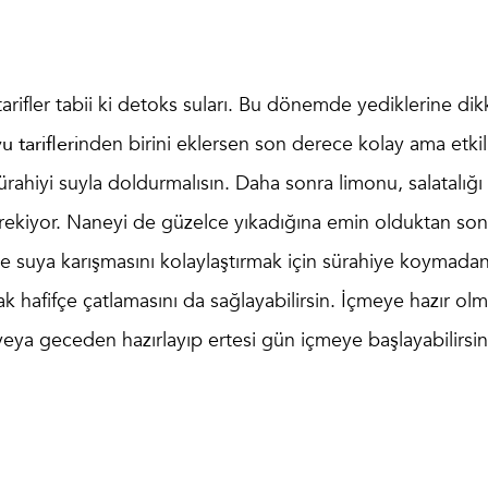
ifler tabii ki detoks suları. Bu dönemde yediklerine dik
 tarifleri
nden birini eklersen son derece kolay ama etkil
sürahiyi suyla doldurmalısın. Daha sonra limonu, salatalığı
erekiyor. Naneyi de güzelce yıkadığına emin olduktan son
ve suya karışmasını kolaylaştırmak için sürahiye koymada
k hafifçe çatlamasını da sağlayabilirsin. İçmeye hazır olm
 veya geceden hazırlayıp ertesi gün içmeye başlayabilirsin