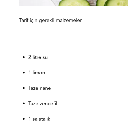
Tarif için gerekli malzemeler
2 litre su
1 limon
Taze nane
Taze zencefil
1 salatalık