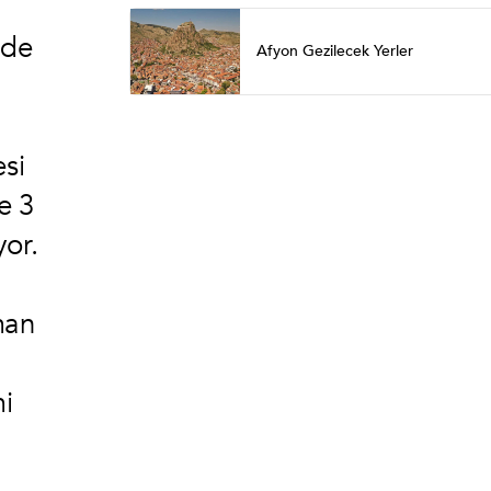
mde
Afyon Gezilecek Yerler
esi
e 3
yor.
man
mi