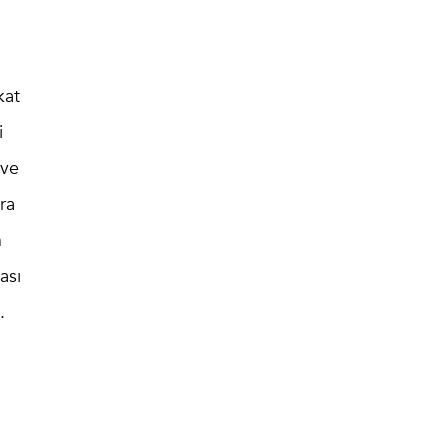
kat
i
 ve
ra
n
ası
.