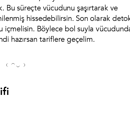
k. Bu süreçte vücudunu şaşırtarak ve
ilenmiş hissedebilirsin. Son olarak deto
su içmelisin. Böylece bol suyla vücudund
imdi hazırsan tariflere geçelim.
fi