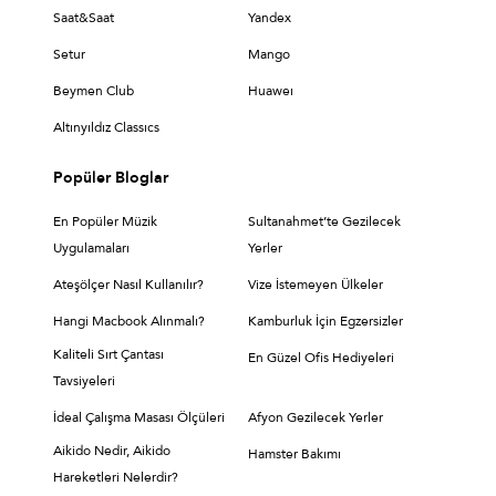
Saat&Saat
Yandex
Setur
Mango
Beymen Club
Huaweı
Altınyıldız Classıcs
Popüler Bloglar
En Popüler Müzik
Sultanahmet’te Gezilecek
Uygulamaları
Yerler
Ateşölçer Nasıl Kullanılır?
Vize İstemeyen Ülkeler
Hangi Macbook Alınmalı?
Kamburluk İçin Egzersizler
Kaliteli Sırt Çantası
En Güzel Ofis Hediyeleri
Tavsiyeleri
İdeal Çalışma Masası Ölçüleri
Afyon Gezilecek Yerler
Aikido Nedir, Aikido
Hamster Bakımı
Hareketleri Nelerdir?