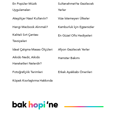
En Popüler Müzik
Sultanahmet’te Gezilecek
Uygulamaları
Yerler
Ateşölçer Nasıl Kullanılır?
Vize İstemeyen Ülkeler
Hangi Macbook Alınmalı?
Kamburluk İçin Egzersizler
Kaliteli Sırt Çantası
En Güzel Ofis Hediyeleri
Tavsiyeleri
İdeal Çalışma Masası Ölçüleri
Afyon Gezilecek Yerler
Aikido Nedir, Aikido
Hamster Bakımı
Hareketleri Nelerdir?
Fotoğrafçılık Terimleri
Erkek Ayakkabı Önerileri
Köpek Kısırlaştırma Hakkında