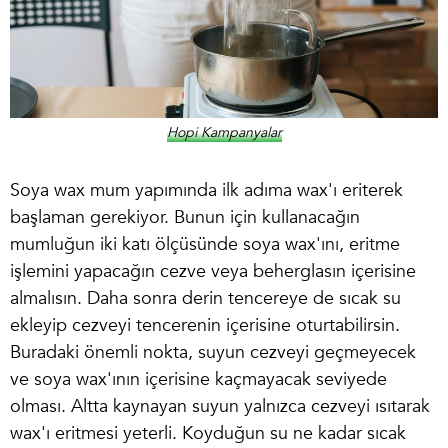
Hopi Kampanyalar
Soya wax mum yapımı
nda ilk adıma wax'ı eriterek
başlaman gerekiyor. Bunun için kullanacağın
mumluğun iki katı ölçüsünde soya wax'ını, eritme
işlemini yapacağın cezve veya beherglasın içerisine
almalısın. Daha sonra derin tencereye de sıcak su
ekleyip cezveyi tencerenin içerisine oturtabilirsin.
Buradaki önemli nokta, suyun cezveyi geçmeyecek
ve soya wax'ının içerisine kaçmayacak seviyede
olması. Altta kaynayan suyun yalnızca cezveyi ısıtarak
wax'ı eritmesi yeterli. Koyduğun su ne kadar sıcak