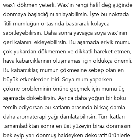
wax'ı dökmen yeterli. Wax'ın rengi hafif değiştiğinde
donmaya başladığını anlayabilirsin. İşte bu noktada
fitili mumluğun ortasında bastırarak kolayca
sabitleyebilirsin. Daha sonra yavaşça soya wax'ının
geri kalanını ekleyebilirsin. Bu aşamada eriyik mumu
çok yukardan dökmemen ve dikkatli hareket etmen,
hava kabarcıklarının oluşmaması için oldukça önemli.
Bu kabarcıklar, mumun çökmesine sebep olan en
büyük etkenlerden biri.
Soya mum yaparken
çökme
probleminin önüne geçmek için mumu üç
aşamada dökebilirsin. Ayrıca daha yoğun bir koku
tercih ediyorsan bu katların arasında birkaç damla
daha aromaterapi yağı damlatabilirsin. Tüm katları
tamamladıktan sonra en üst yüzeyin biraz donmasını
bekleyip yarı donmuş haldeyken dekoratif ürünlerle