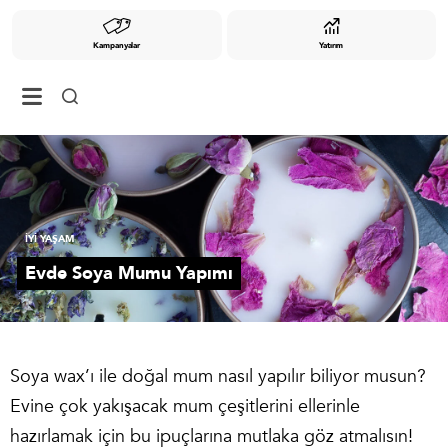
Kampanyalar
Yatırım
İYİ YAŞAM
Evde Soya Mumu Yapımı
Soya wax’ı ile doğal mum nasıl yapılır biliyor musun?
Evine çok yakışacak mum çeşitlerini ellerinle
hazırlamak için bu ipuçlarına mutlaka göz atmalısın!