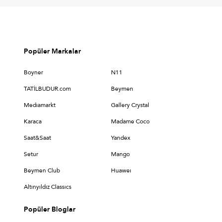
Popüler Markalar
Boyner
N11
TATİLBUDUR.com
Beymen
Medıamarkt
Gallery Crystal
Karaca
Madame Coco
Saat&Saat
Yandex
Setur
Mango
Beymen Club
Huaweı
Altınyıldız Classıcs
Popüler Bloglar