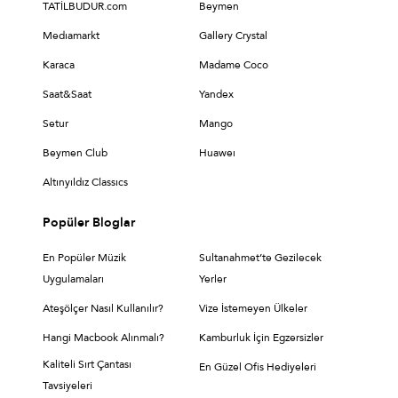
TATİLBUDUR.com
Beymen
Medıamarkt
Gallery Crystal
Karaca
Madame Coco
Saat&Saat
Yandex
Setur
Mango
Beymen Club
Huaweı
Altınyıldız Classıcs
Popüler Bloglar
En Popüler Müzik
Sultanahmet’te Gezilecek
Uygulamaları
Yerler
Ateşölçer Nasıl Kullanılır?
Vize İstemeyen Ülkeler
Hangi Macbook Alınmalı?
Kamburluk İçin Egzersizler
Kaliteli Sırt Çantası
En Güzel Ofis Hediyeleri
Tavsiyeleri