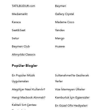
TATİLBUDUR.com
Beymen
Medıamarkt
Gallery Crystal
Karaca
Madame Coco
Saat&Saat
Yandex
Setur
Mango
Beymen Club
Huaweı
Altınyıldız Classıcs
Popüler Bloglar
En Popüler Müzik
Sultanahmet’te Gezilecek
Uygulamaları
Yerler
Ateşölçer Nasıl Kullanılır?
Vize İstemeyen Ülkeler
Hangi Macbook Alınmalı?
Kamburluk İçin Egzersizler
Kaliteli Sırt Çantası
En Güzel Ofis Hediyeleri