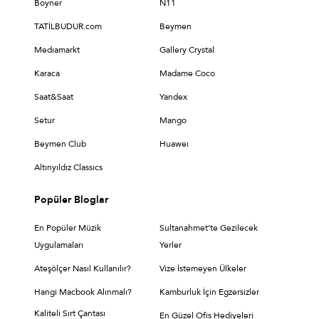
Boyner
N11
TATİLBUDUR.com
Beymen
Medıamarkt
Gallery Crystal
Karaca
Madame Coco
Saat&Saat
Yandex
Setur
Mango
Beymen Club
Huaweı
Altınyıldız Classıcs
Popüler Bloglar
En Popüler Müzik
Sultanahmet’te Gezilecek
Uygulamaları
Yerler
Ateşölçer Nasıl Kullanılır?
Vize İstemeyen Ülkeler
Hangi Macbook Alınmalı?
Kamburluk İçin Egzersizler
Kaliteli Sırt Çantası
En Güzel Ofis Hediyeleri