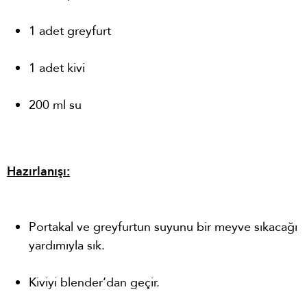
1 adet greyfurt
1 adet kivi
200 ml su
Hazırlanışı:
Portakal ve greyfurtun suyunu bir meyve sıkacağı
yardımıyla sık.
Kiviyi blender’dan geçir.