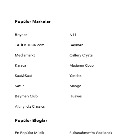
Popüler Markalar
Boyner
N11
TATİLBUDUR.com
Beymen
Medıamarkt
Gallery Crystal
Karaca
Madame Coco
Saat&Saat
Yandex
Setur
Mango
Beymen Club
Huaweı
Altınyıldız Classıcs
Popüler Bloglar
En Popüler Müzik
Sultanahmet’te Gezilecek