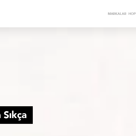
MARKALAR
HOPİ
 Sıkça