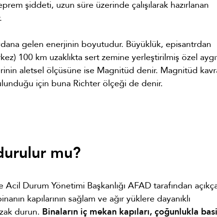
eprem şiddeti, uzun süre üzerinde çalışılarak hazırlanan
.
dana gelen enerjinin boyutudur. Büyüklük, episantrdan
z) 100 km uzaklıkta sert zemine yerleştirilmiş özel aygıt
erinin aletsel ölçüsüne ise Magnitüd denir. Magnitüd kavr
lunduğu için buna Richter ölçeği de denir.
durulur mu?
 Acil Durum Yönetimi Başkanlığı AFAD tarafından açıkç
nanın kapılarının sağlam ve ağır yüklere dayanıklı
uzak durun.
Binaların iç mekan kapıları, çoğunlukla bas