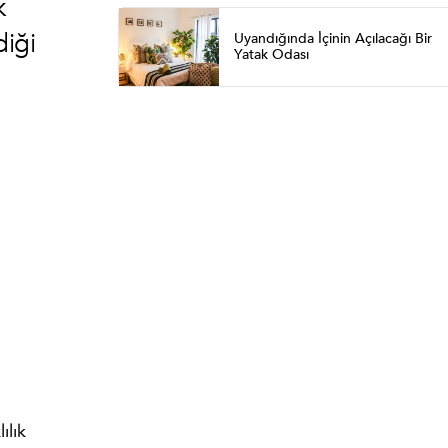
k
iği
Uyandığında İçinin Açılacağı Bir
Yatak Odası
ılık