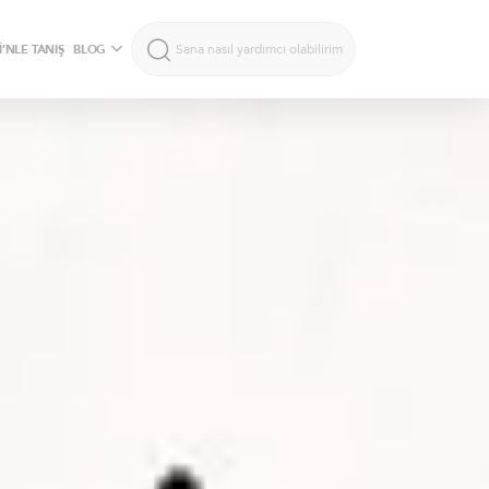
’NLE TANIŞ
BLOG