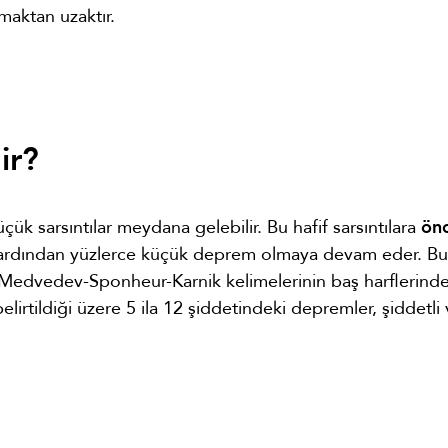
aktan uzaktır.
ir?
 sarsıntılar meydana gelebilir. Bu hafif sarsıntılara
ön
ardından yüzlerce küçük deprem olmaya devam eder. Bu
. Medvedev-Sponheur-Karnik kelimelerinin baş harflerind
lirtildiği üzere 5 ila 12 şiddetindeki depremler, şiddetli