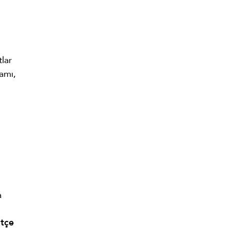
lar
amı,
a
itçe