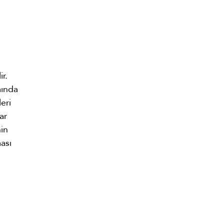
r.
mında
eri
ar
in
ası