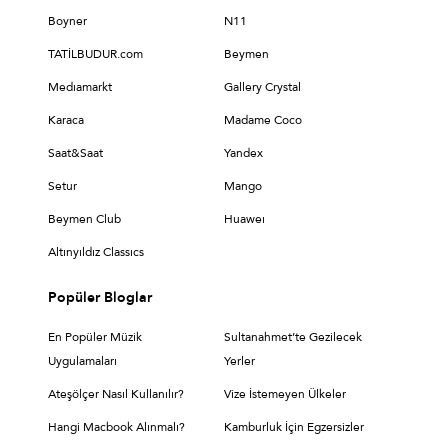
Boyner
N11
TATİLBUDUR.com
Beymen
Medıamarkt
Gallery Crystal
Karaca
Madame Coco
Saat&Saat
Yandex
Setur
Mango
Beymen Club
Huaweı
Altınyıldız Classıcs
Popüler Bloglar
En Popüler Müzik
Sultanahmet’te Gezilecek
Uygulamaları
Yerler
Ateşölçer Nasıl Kullanılır?
Vize İstemeyen Ülkeler
Hangi Macbook Alınmalı?
Kamburluk İçin Egzersizler