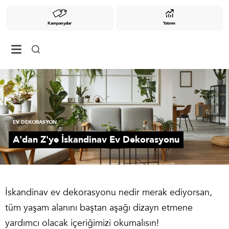
Kampanyalar
Yatırım
EV DEKORASYON
A'dan Z'ye İskandinav Ev Dekorasyonu
İskandinav ev dekorasyonu nedir merak ediyorsan,
tüm yaşam alanını baştan aşağı dizayn etmene
yardımcı olacak içeriğimizi okumalısın!