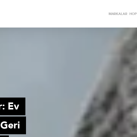
MARKALAR
HOPİ
r: Ev
 Geri