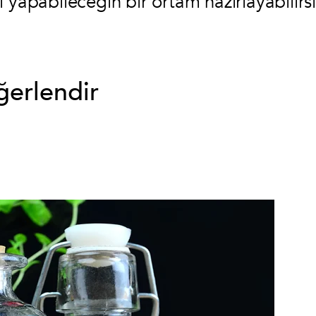
 yapabileceğin bir ortam hazırlayabilirsi
ğerlendir