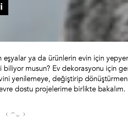
i
şyalar ya da ürünlerin evin için yepye
i biliyor musun? Ev dekorasyonu için ger
evini yenilemeye, değiştirip dönüştürmen
çevre dostu projelerime birlikte bakalım.