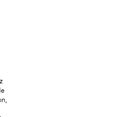
z
de
ın,