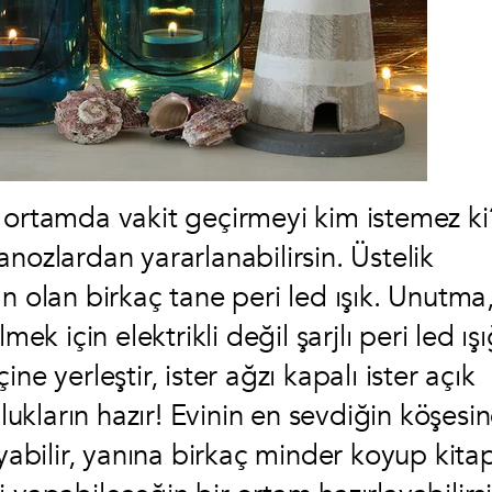
 ortamda vakit geçirmeyi kim istemez ki
nozlardan yararlanabilirsin. Üstelik
n olan birkaç tane peri led ışık. Unutma
ek için elektrikli değil şarjlı peri led ış
çine yerleştir, ister ağzı kapalı ister açık
kların hazır! Evinin en sevdiğin köşesi
bilir, yanına birkaç minder koyup kita