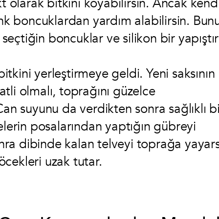
t olarak bitkini koyabilirsin. Ancak kend
k boncuklardan yardım alabilirsin. Bun
 seçtiğin boncuklar ve silikon bir yapıştırı
bitkini yerleştirmeye geldi. Yeni saksının
katli olmalı, toprağını güzelce
Can suyunu da verdikten sonra sağlıklı bi
elerin posalarından yaptığın gübreyi
sonra dibinde kalan telveyi toprağa yayar
cekleri uzak tutar.