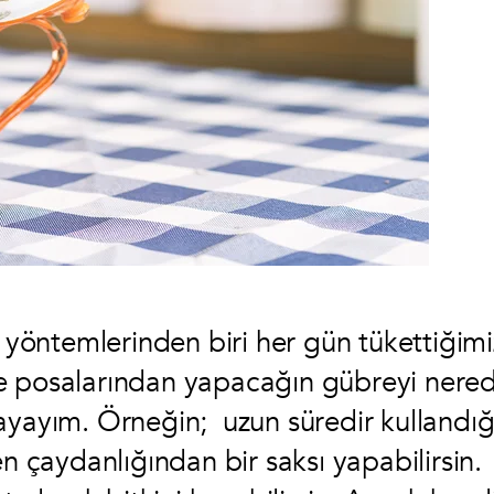
öntemlerinden biri her gün tükettiğimi
ve posalarından yapacağın gübreyi nere
ayayım. Örneğin; uzun süredir kullandığ
en çaydanlığından bir saksı yapabilirsin.