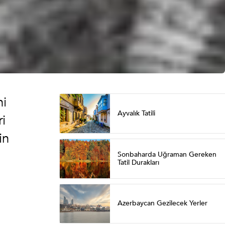
ni
Ayvalık Tatili
i
in
Sonbaharda Uğraman Gereken
Tatil Durakları
Azerbaycan Gezilecek Yerler