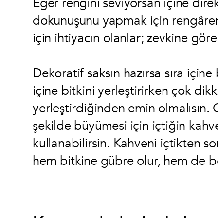
Eğer rengini seviyorsan içine direk
dokunuşunu yapmak için rengâren
için ihtiyacın olanlar; zevkine göre
Dekoratif saksın hazırsa sıra içine 
içine bitkini yerleştirirken çok dik
yerleştirdiğinden emin olmalısın. 
şekilde büyümesi için içtiğin kahv
kullanabilirsin. Kahveni içtikten 
hem bitkine gübre olur, hem de bö