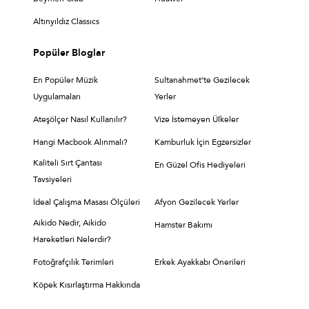
Altınyıldız Classıcs
Popüler Bloglar
En Popüler Müzik
Sultanahmet’te Gezilecek
Uygulamaları
Yerler
Ateşölçer Nasıl Kullanılır?
Vize İstemeyen Ülkeler
Hangi Macbook Alınmalı?
Kamburluk İçin Egzersizler
Kaliteli Sırt Çantası
En Güzel Ofis Hediyeleri
Tavsiyeleri
İdeal Çalışma Masası Ölçüleri
Afyon Gezilecek Yerler
Aikido Nedir, Aikido
Hamster Bakımı
Hareketleri Nelerdir?
Fotoğrafçılık Terimleri
Erkek Ayakkabı Önerileri
Köpek Kısırlaştırma Hakkında