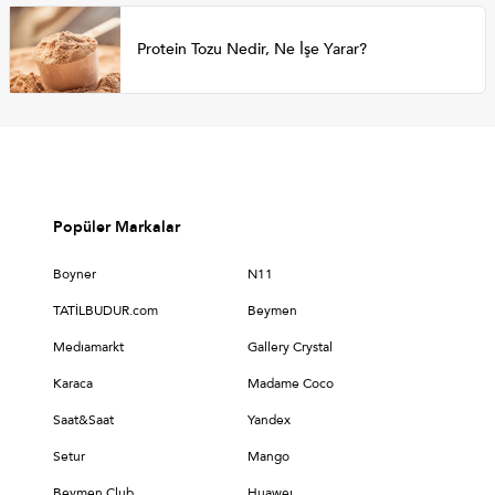
Protein Tozu Nedir, Ne İşe Yarar?
Popüler Markalar
Boyner
N11
TATİLBUDUR.com
Beymen
Medıamarkt
Gallery Crystal
Karaca
Madame Coco
Saat&Saat
Yandex
Setur
Mango
Beymen Club
Huaweı