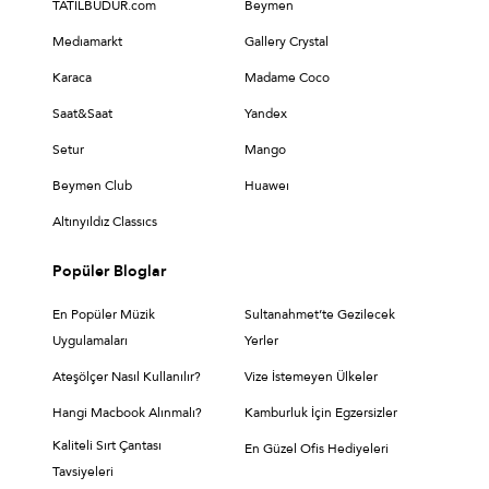
TATİLBUDUR.com
Beymen
Medıamarkt
Gallery Crystal
Karaca
Madame Coco
Saat&Saat
Yandex
Setur
Mango
Beymen Club
Huaweı
Altınyıldız Classıcs
Popüler Bloglar
En Popüler Müzik
Sultanahmet’te Gezilecek
Uygulamaları
Yerler
Ateşölçer Nasıl Kullanılır?
Vize İstemeyen Ülkeler
Hangi Macbook Alınmalı?
Kamburluk İçin Egzersizler
Kaliteli Sırt Çantası
En Güzel Ofis Hediyeleri
Tavsiyeleri