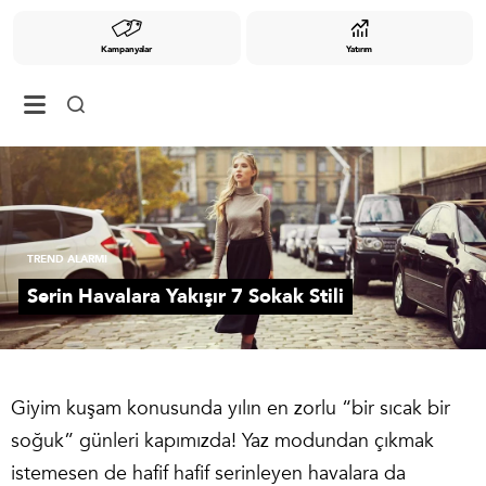
Kampanyalar
Yatırım
TREND ALARMI
Serin Havalara Yakışır 7 Sokak Stili
Giyim kuşam konusunda yılın en zorlu “bir sıcak bir
soğuk” günleri kapımızda! Yaz modundan çıkmak
istemesen de hafif hafif serinleyen havalara da