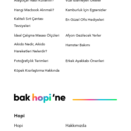
Ateşölçer Nasıl Kullanılır?
Vize İstemeyen Ülkeler
Hangi Macbook Alınmalı?
Kamburluk İçin Egzersizler
Kaliteli Sırt Çantası
En Güzel Ofis Hediyeleri
Tavsiyeleri
İdeal Çalışma Masası Ölçüleri
Afyon Gezilecek Yerler
Aikido Nedir, Aikido
Hamster Bakımı
Hareketleri Nelerdir?
Fotoğrafçılık Terimleri
Erkek Ayakkabı Önerileri
Köpek Kısırlaştırma Hakkında
Hopi
Hopi
Hakkımızda