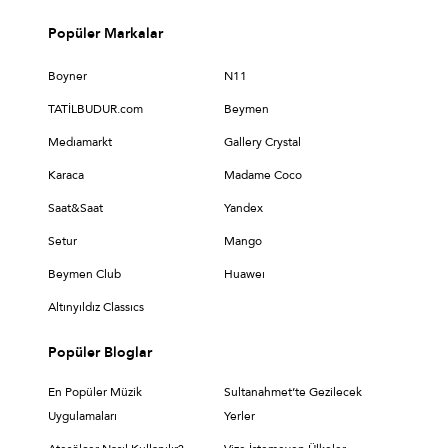
Popüler Markalar
Boyner
N11
TATİLBUDUR.com
Beymen
Medıamarkt
Gallery Crystal
Karaca
Madame Coco
Saat&Saat
Yandex
Setur
Mango
Beymen Club
Huaweı
Altınyıldız Classıcs
Popüler Bloglar
En Popüler Müzik
Sultanahmet’te Gezilecek
Uygulamaları
Yerler