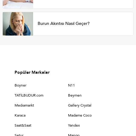
Burun Akıntısı Nasıl Geçer?
Popüler Markalar
Boyner
N11
TATİLBUDUR.com
Beymen
Medıamarkt
Gallery Crystal
Karaca
Madame Coco
Saat&Saat
Yandex
Setur
Mango