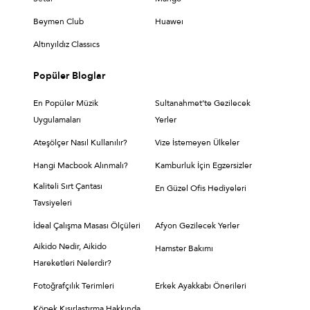
Beymen Club
Huaweı
Altınyıldız Classıcs
Popüler Bloglar
En Popüler Müzik
Sultanahmet’te Gezilecek
Uygulamaları
Yerler
Ateşölçer Nasıl Kullanılır?
Vize İstemeyen Ülkeler
Hangi Macbook Alınmalı?
Kamburluk İçin Egzersizler
Kaliteli Sırt Çantası
En Güzel Ofis Hediyeleri
Tavsiyeleri
İdeal Çalışma Masası Ölçüleri
Afyon Gezilecek Yerler
Aikido Nedir, Aikido
Hamster Bakımı
Hareketleri Nelerdir?
Fotoğrafçılık Terimleri
Erkek Ayakkabı Önerileri
Köpek Kısırlaştırma Hakkında